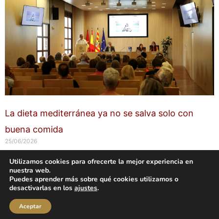
La dieta mediterránea ya no se salva solo con
buena comida
25/06/2026
Utilizamos cookies para ofrecerte la mejor experiencia en
nuestra web.
Copyright © 2026 labuenavidaenzaragoza.com
Puedes aprender más sobre qué cookies utilizamos o
Sitio web protegido por
Mantenimiento web Zaragoza
desactivarlas en los
ajustes
.
Aviso Legal
Política de privacidad
Política de cookies
Aceptar
Contacta conmigo