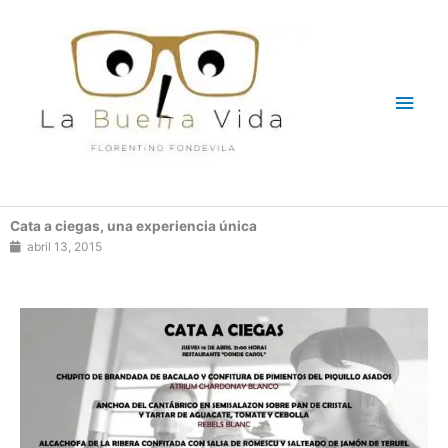
Ir
Men
al
contenido
princ
Cata a ciegas, una experiencia única
abril 13, 2015