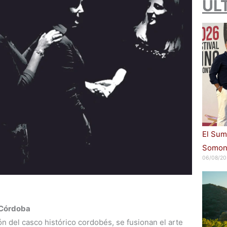
ÚL
El Sum
Somont
06/08/20
 Córdoba
zón del casco histórico cordobés, se fusionan el arte