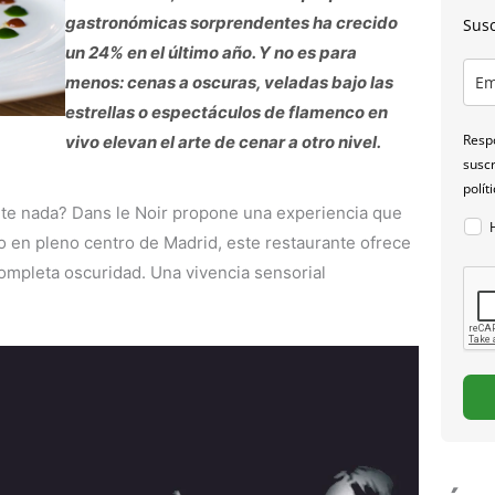
gastronómicas sorprendentes ha crecido
Susc
un 24% en el último año. Y no es para
menos: cenas a oscuras, veladas bajo las
estrellas o espectáculos de flamenco en
Respo
vivo elevan el arte de cenar a otro nivel.
suscr
polít
te nada? Dans le Noir propone una experiencia que
do en pleno centro de Madrid, este restaurante ofrece
mpleta oscuridad. Una vivencia sensorial