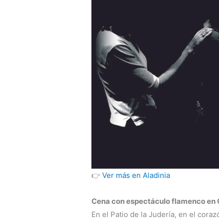
👉
Ver más en Aladinia
Cena con espectáculo flamenco en
En el Patio de la Judería, en el cora