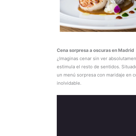
Cena sorpresa a oscuras en Madrid
¿Imaginas cenar sin ver absolutamen
estimula el resto de sentidos. Situa
un menú sorpresa con maridaje en co
inolvidable.