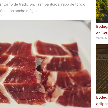
entorno de tradición. Trampantojos, rabo de toro o
añan una noche mágica.
Bodega
en Car
05/08/20
Bodega
eclips