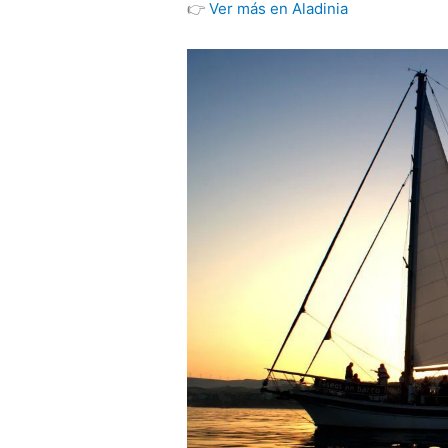
👉
Ver más en Aladinia