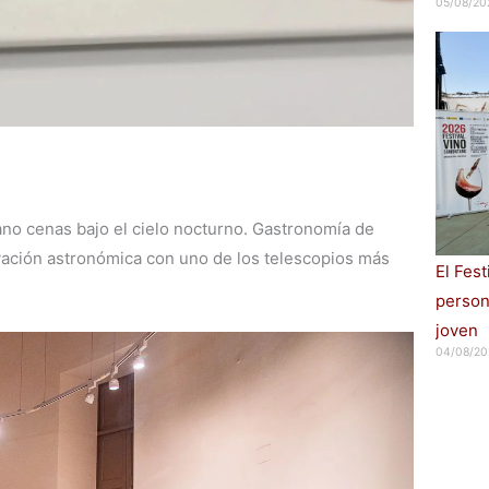
05/08/20
a
ano cenas bajo el cielo nocturno. Gastronomía de
ervación astronómica con uno de los telescopios más
El Fes
persona
joven
04/08/20