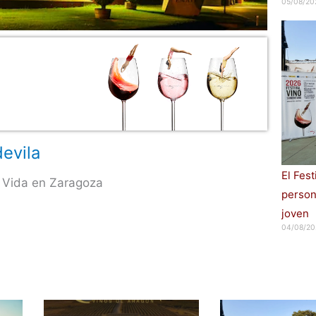
05/08/20
evila
El Fes
 Vida en Zaragoza
persona
joven
04/08/20