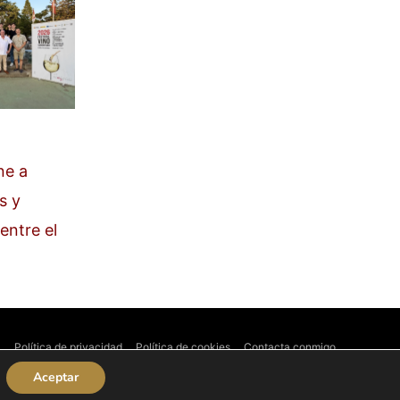
ne a
s y
entre el
l
Política de privacidad
Política de cookies
Contacta conmigo
Aceptar