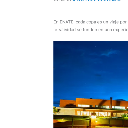
En ENATE, cada copa es un viaje por e
creatividad se funden en una experie