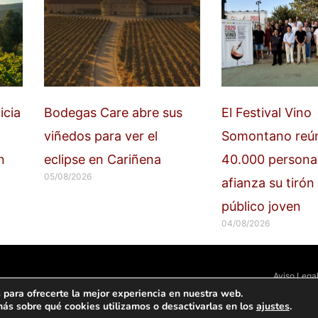
icia
Bodegas Care abre sus
El Festival Vino
viñedos para ver el
Somontano reú
n
eclipse en Cariñena
40.000 persona
05/08/2026
afianza su tirón 
público joven
04/08/2026
Aviso Lega
 para ofrecerte la mejor experiencia en nuestra web.
ás sobre qué cookies utilizamos o desactivarlas en los
ajustes
.