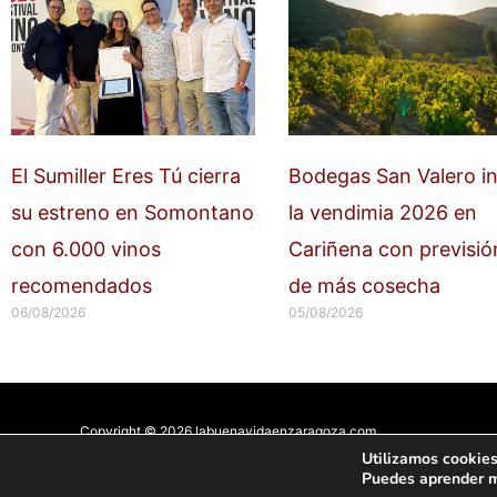
El Sumiller Eres Tú cierra
Bodegas San Valero in
su estreno en Somontano
la vendimia 2026 en
con 6.000 vinos
Cariñena con previsió
recomendados
de más cosecha
06/08/2026
05/08/2026
Copyright © 2026 labuenavidaenzaragoza.com
Sitio web protegido por
Mantenimiento web Zaragoza
Utilizamos cookies
Puedes aprender m