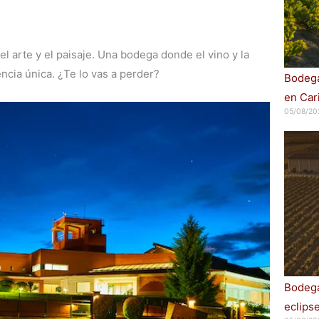
l arte y el paisaje. Una bodega donde el vino y la
ncia única. ¿Te lo vas a perder?
Bodega
en Car
05/08/20
Bodega
eclips