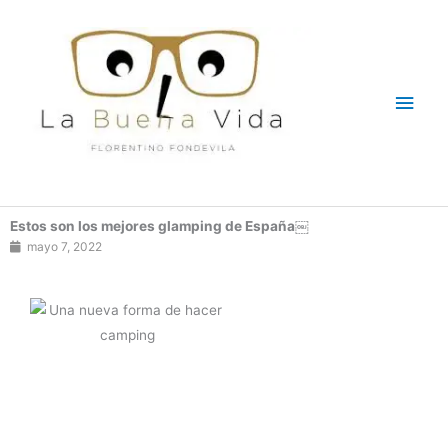
Ir
Men
al
contenido
princ
Estos son los mejores glamping de España￼
mayo 7, 2022