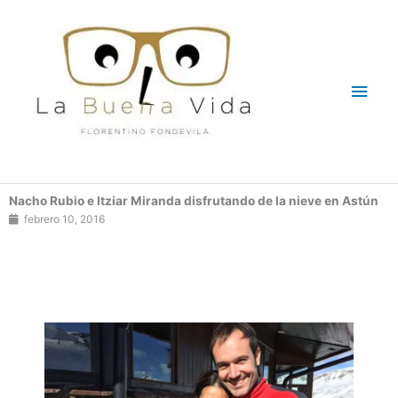
Ir
Men
al
contenido
princ
Nacho Rubio e Itziar Miranda disfrutando de la nieve en Astún
febrero 10, 2016