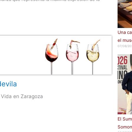
Una cat
el muse
07/08/20
evila
 Vida en Zaragoza
El Sum
Somont