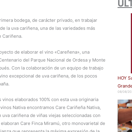
ÚL
primera bodega, de carácter privado, en trabajar
de la uva cariñena, una de las variedades más
e Cariñena.
oyecto de elaborar el vino «Careñena», una
 Centenario del Parque Nacional de Ordesa y Monte
ués. Con la colaboración de un equipo de trabajo
vino excepcional de uva cariñena, de los pocos
HOY Sa
paña.
Grande
08/08/20
 vinos elaborados 100% con esta uva originaria
vinos Nativa encontramos Care Cariñeña Nativa,
n uva cariñena de viñas viejas seleccionadas con
 elaboran Care Finca Miramú, otro monovarietal de
rianza que representa la máxima expresión de la