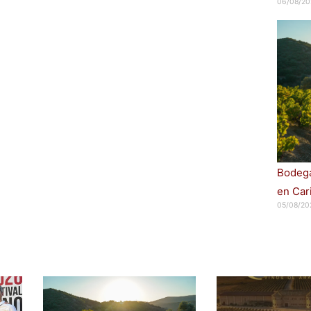
06/08/20
Bodega
en Car
05/08/20