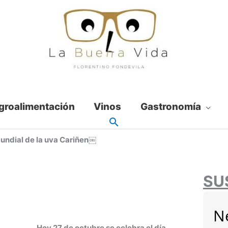
groalimentación
Vinos
Gastronomía
mundial de la uva Cariñen￼
SU
N
Hoy 27 de octubre se celebra el día