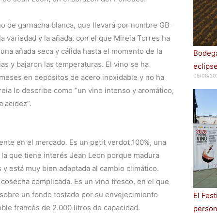
no de garnacha blanca, que llevará por nombre GB-
 la variedad y la añada, con el que Mireia Torres ha
 una añada seca y cálida hasta el momento de la
Bodega
ias y bajaron las temperaturas. El vino se ha
eclips
 meses en depósitos de acero inoxidable y no ha
05/08/20
reia lo describe como “un vino intenso y aromático,
a acidez”.
ente en el mercado. Es un petit verdot 100%, una
n la que tiene interés Jean Leon porque madura
y está muy bien adaptada al cambio climático.
 cosecha complicada. Es un vino fresco, en el que
, sobre un fondo tostado por su envejecimiento
El Fes
ble francés de 2.000 litros de capacidad.
persona