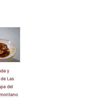
ada y
 de Las
apa del
Somontano