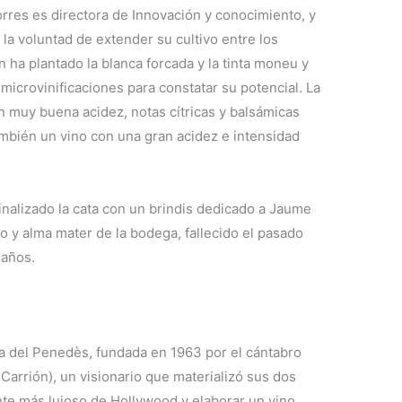
orres es directora de Innovación y conocimiento, y
a voluntad de extender su cultivo entre los
n ha plantado la blanca forcada y la tinta moneu y
 microvinificaciones para constatar su potencial. La
n muy buena acidez, notas cítricas y balsámicas
mbién un vino con una gran acidez e intensidad
inalizado la cata con un brindis dedicado a Jaume
o y alma mater de la bodega, fallecido el pasado
 años.
 del Penedès, fundada en 1963 por el cántabro
arrión), un visionario que materializó sus dos
nte más lujoso de Hollywood y elaborar un vino