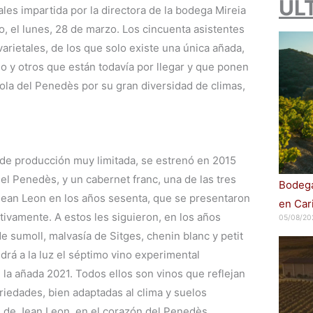
ÚL
les impartida por la directora de la bodega Mireia
o, el lunes, 28 de marzo. Los cincuenta asistentes
arietales, de los que solo existe una única añada,
 y otros que están todavía por llegar y que ponen
ícola del Penedès por su gran diversidad de climas,
 de producción muy limitada, se estrenó en 2015
 del Penedès, y un cabernet franc, una de las tres
Bodega
Jean Leon en los años sesenta, que se presentaron
en Car
ivamente. A estos les siguieron, en los años
05/08/20
e sumoll, malvasía de Sitges, chenin blanc y petit
drá a la luz el séptimo vino experimental
la añada 2021. Todos ellos son vinos que reflejan
riedades, bien adaptadas al clima y suelos
s de Jean Leon, en el corazón del Penedès.