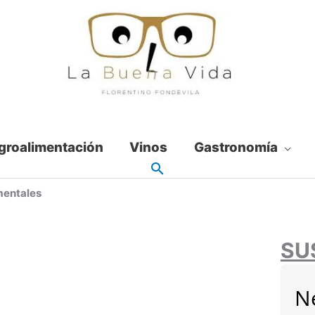
groalimentación
Vinos
Gastronomía
imentales
SU
N