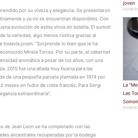
joven
04/08/20
prendido por su viveza y elegancia. Se presentaron
tivamente y ya no se encuentran disponibles. Con
buena evolución de estos vinos en botella. El sumoll
de la variedad, algo menos rústica gracias al
 todavía joven. “Sorprende lo bien que le ha
reconocido Mireia Torres. Por su parte, el cabernet
ensidad aromática a pesar de los años, con una
deza. 2015 fue una añada muy buena para las
ede de una pequeña parcela plantada en 1974 por
La “Me
2 meses en fudre de roble francés. Para Sergi
Las To
egancia extraordinaria”.
Somon
01/08/20
les de Jean Leon se ha completado con las
dades ancestrales recuperadas por la bodega