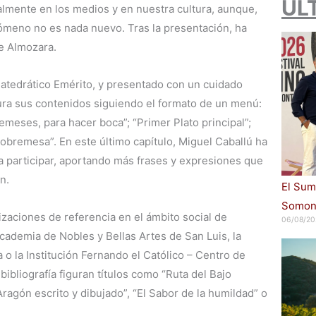
ÚL
almente en los medios y en nuestra cultura, aunque,
ómeno no es nada nuevo. Tras la presentación, ha
de Almozara.
atedrático Emérito, y presentado con un cuidado
tura sus contenidos siguiendo el formato de un menú:
ntremeses, para hacer boca”; “Primer Plato principal”;
obremesa”. En este último capítulo, Miguel Caballú ha
 a participar, aportando más frases y expresiones que
n.
El Sum
Somont
zaciones de referencia en el ámbito social de
06/08/20
cademia de Nobles y Bellas Artes de San Luis, la
 la Institución Fernando el Católico – Centro de
bibliografía figuran títulos como “Ruta del Bajo
ragón escrito y dibujado”, “El Sabor de la humildad” o