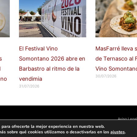
El Festival Vino
MasFarré lleva 
s
Somontano 2026 abre en
de Ternasco al F
l
Barbastro al ritmo de la
Vino Somontan
30/07/2026
ano
vendimia
31/07/2026
Aviso Lega
 para ofrecerte la mejor experiencia en nuestra web.
ás sobre qué cookies utilizamos o desactivarlas en los
ajustes
.