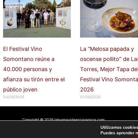
El Festival Vino
La “Melosa papada y
Somontano reúne a
oscense pollito” de La
40.000 personas y
Torres, Mejor Tapa de
afianza su tirón entre el
Festival Vino Somont
público joven
2026
04/08/2026
01/08/2026
Copyright © 2026 labuenavidaenzaragoza.com
Sitio web protegido por
Mantenimiento web Zaragoza
Utilizamos cookies
Puedes aprender m