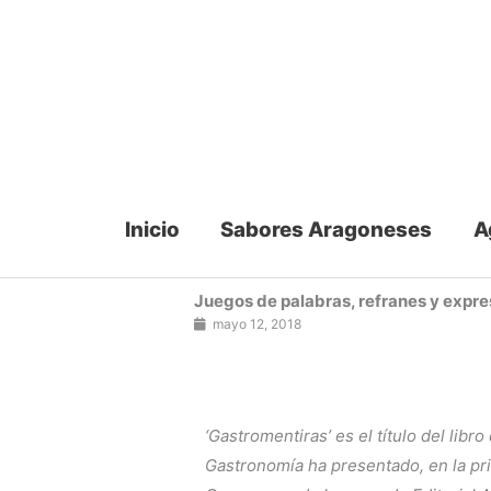
Ir
al
contenido
Inicio
Sabores Aragoneses
A
Juegos de palabras, refranes y expres
mayo 12, 2018
‘Gastromentiras’ es el título del li
Gastronomía ha presentado, en la pr