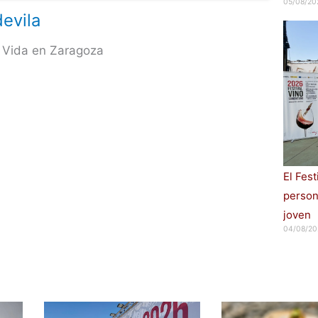
05/08/20
evila
 Vida en Zaragoza
El Fes
persona
joven
04/08/20