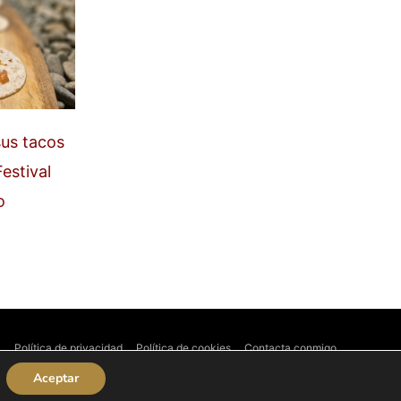
sus tacos
estival
o
l
Política de privacidad
Política de cookies
Contacta conmigo
Aceptar