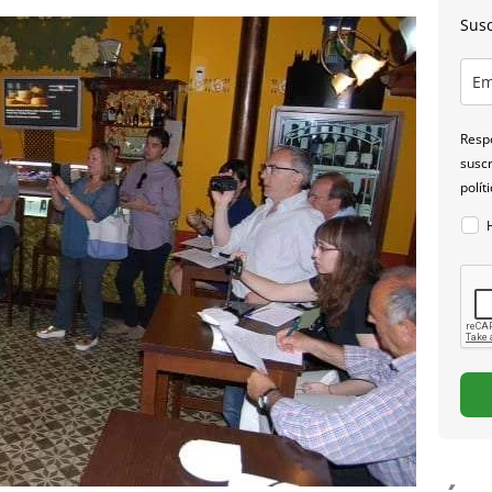
Susc
Respo
suscr
polít