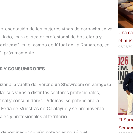
a presentación de los mejores vinos de garnacha se va
Una cat
n lado, para el sector profesional de hostelería y
el muse
a extrema” en el campo de fútbol de La Romareda, en
07/08/20
rá próximamente.
S Y CONSUMIDORES
lizar a la vuelta del verano un Showroom en Zaragoza
r sus vinos a distintos sectores profesionales,
onal y consumidores. Además, se potenciará la
la Feria de Muestras de Calatayud y se promoverán
ales y profesionales al territorio.
El Sum
Somont
o denominador común potenciar no sólo el