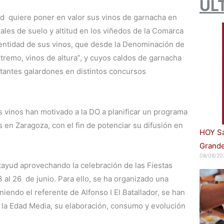
ÚL
d quiere poner en valor sus vinos de garnacha en
riales de suelo y altitud en los viñedos de la Comarca
entidad de sus vinos, que desde la Denominación de
tremo, vinos de altura”, y cuyos caldos de garnacha
antes galardones en distintos concursos
os vinos han motivado a la DO a planificar un programa
en Zaragoza, con el fin de potenciar su difusión en
HOY Sa
Grande
08/08/20
tayud aprovechando la celebración de las Fiestas
 al 26 de junio. Para ello, se ha organizado una
iendo el referente de Alfonso I El Batallador, se han
n la Edad Media, su elaboración, consumo y evolución
.