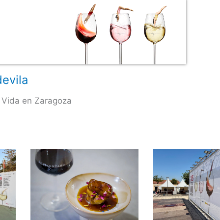
evila
 Vida en Zaragoza