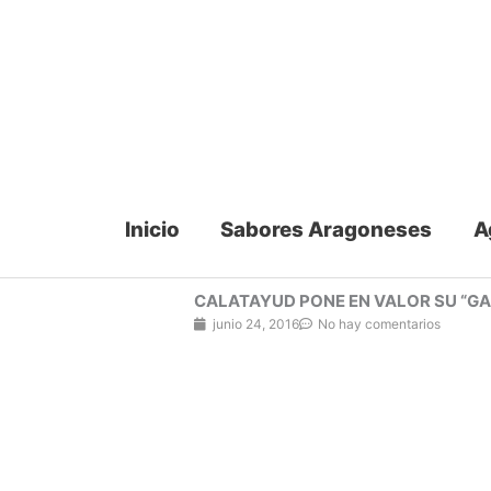
Ir
al
contenido
Inicio
Sabores Aragoneses
A
CALATAYUD PONE EN VALOR SU “G
junio 24, 2016
No hay comentarios