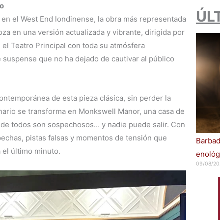
to
ÚL
en el West End londinense, la obra más representada
goza en una versión actualizada y vibrante, dirigida por
n el Teatro Principal con toda su atmósfera
e suspense que no ha dejado de cautivar al público
ntemporánea de esta pieza clásica, sin perder la
cenario se transforma en Monkswell Manor, una casa de
nde todos son sospechosos… y nadie puede salir. Con
pechas, pistas falsas y momentos de tensión que
Barbad
 el último minuto.
enológ
09/08/20