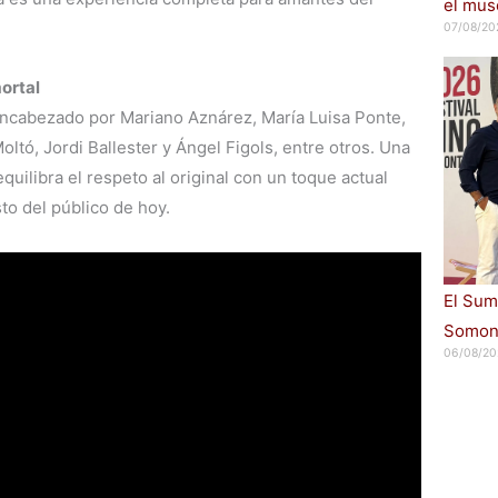
el muse
07/08/20
mortal
encabezado por Mariano Aznárez, María Luisa Ponte,
oltó, Jordi Ballester y Ángel Figols, entre otros. Una
quilibra el respeto al original con un toque actual
to del público de hoy.
El Sum
Somont
06/08/20