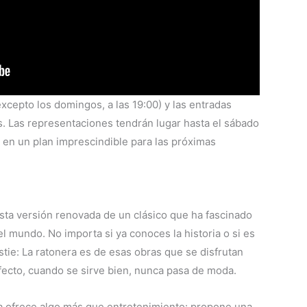
xcepto los domingos, a las 19:00) y las entradas
s. Las representaciones tendrán lugar hasta el sábado
ta en un plan imprescindible para las próximas
sta versión renovada de un clásico que ha fascinado
l mundo. No importa si ya conoces la historia o si es
tie: La ratonera es de esas obras que se disfrutan
fecto, cuando se sirve bien, nunca pasa de moda.
za ofrece algo más que entretenimiento: propone una