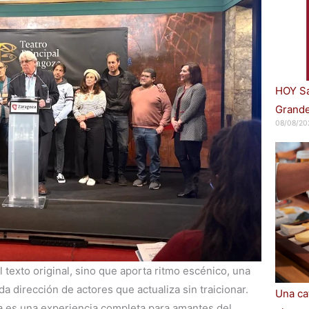
HOY Sa
Grande
08/08/20
 texto original, sino que aporta ritmo escénico, una
a dirección de actores que actualiza sin traicionar.
Una cat
za es una experiencia completa para amantes del