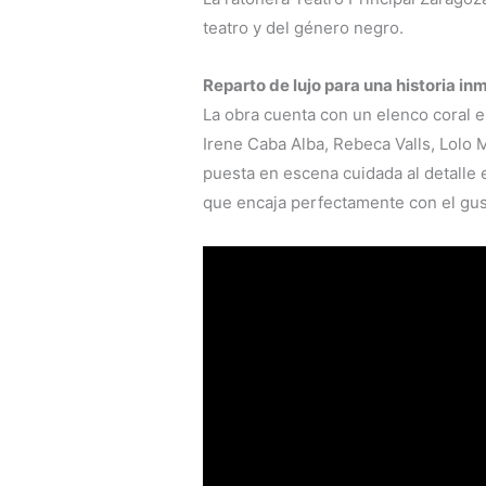
teatro y del género negro.
Reparto de lujo para una historia in
La obra cuenta con un elenco coral 
Irene Caba Alba, Rebeca Valls, Lolo M
puesta en escena cuidada al detalle e
que encaja perfectamente con el gus