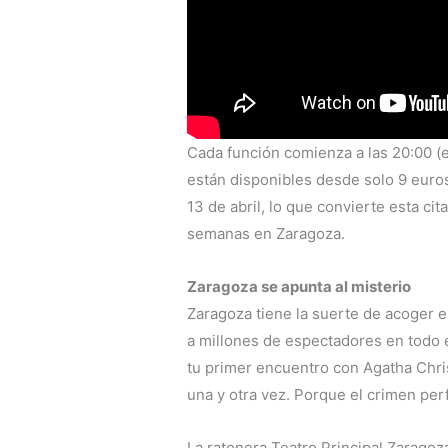
Cada función comienza a las 20:00 (e
están disponibles desde solo 9 euro
13 de abril, lo que convierte esta ci
semanas en Zaragoza.
Zaragoza se apunta al misterio
Zaragoza tiene la suerte de acoger e
a millones de espectadores en todo e
tu primer encuentro con Agatha Chris
una y otra vez. Porque el crimen per
La ratonera Teatro Principal Zarago