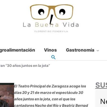
groalimentación
Vinos
Gastronomía
an “30 años juntos en la jota”
SU
El Teatro Principal de Zaragoza acoge los
días 20 y 21 de marzo el espectáculo 30
N
años juntos en la jota, con el que los
cantadores Nacho del Río y Beatriz Bernad