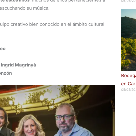
06/08/20
 escuchando su música.
ipo creativo bien conocido en el ámbito cultural
ueo
e
Ingrid Magrinyà
onzón
Bodega
en Car
05/08/20