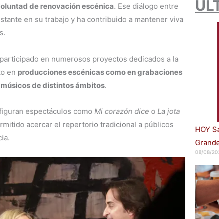
ÚL
 voluntad de renovación escénica
. Ese diálogo entre
tante en su trabajo y ha contribuido a mantener viva
s.
n participado en numerosos proyectos dedicados a la
to en
producciones escénicas como en grabaciones
 músicos de distintos ámbitos
.
 figuran espectáculos como
Mi corazón dice
o
La jota
ermitido acercar el repertorio tradicional a públicos
HOY Sa
ia.
Grande
08/08/20