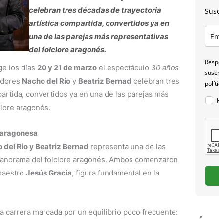
celebran tres décadas de trayectoria
Susc
artística compartida, convertidos ya en
una de las parejas más representativas
del folclore aragonés.
Respo
e los días
20 y 21 de marzo
el espectáculo
30 años
suscr
tadores
Nacho del Río
y
Beatriz Bernad
celebran tres
polít
partida, convertidos ya en una de las parejas más
clore aragonés.
a aragonesa
 del Río y Beatriz Bernad
representa una de las
 panorama del folclore aragonés. Ambos comenzaron
 maestro
Jesús Gracia
, figura fundamental en la
 carrera marcada por un equilibrio poco frecuente: