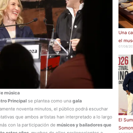
Una cat
el muse
07/08/20
de música
tro Principal
se plantea como una
gala
amente noventa minutos, el público podrá escuchar
ativas que ambos artistas han interpretado a lo largo
El Sum
más con la participación de
músicos y bailadores que
Somont
te estos años
, muchos de ellos pertenecientes a