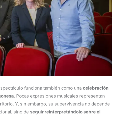
el espectáculo funciona también como una
celebración
agonesa
. Pocas expresiones musicales representan
erritorio. Y, sin embargo, su supervivencia no depende
cional, sino de
seguir reinterpretándolo sobre el