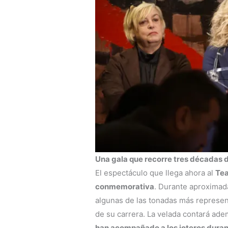
Una gala que recorre tres décadas 
El espectáculo que llega ahora al
Tea
conmemorativa
. Durante aproximad
algunas de las tonadas más represent
de su carrera. La velada contará ade
han acompañado a los joteros duran