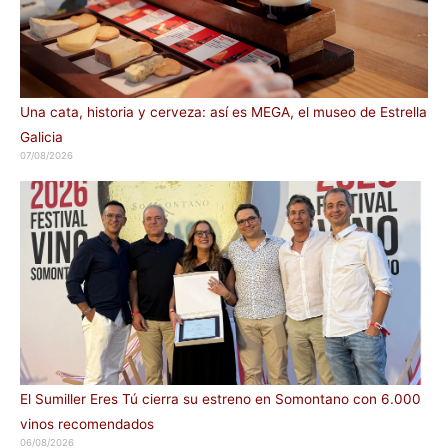
Una cata, historia y cerveza: así es MEGA, el museo de Estrella
Galicia
07/08/2026
El Sumiller Eres Tú cierra su estreno en Somontano con 6.000
vinos recomendados
06/08/2026