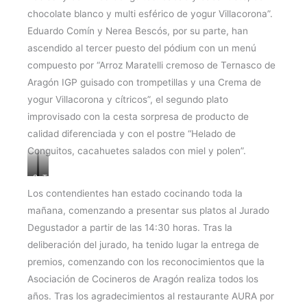
chocolate blanco y multi esférico de yogur Villacorona”.
Eduardo Comín y Nerea Bescós, por su parte, han
ascendido al tercer puesto del pódium con un menú
compuesto por “Arroz Maratelli cremoso de Ternasco de
Aragón IGP guisado con trompetillas y una Crema de
yogur Villacorona y cítricos”, el segundo plato
improvisado con la cesta sorpresa de producto de
calidad diferenciada y con el postre “Helado de
Conguitos, cacahuetes salados con miel y polen”.
Segundo
Tercer
premio:
premio:
Los contendientes han estado cocinando toda la
Premio
Eduardo
mañana, comenzando a presentar sus platos al Jurado
Reynol
Comín
Degustador a partir de las 14:30 horas. Tras la
Osorio
y
deliberación del jurado, ha tenido lugar la entrega de
y
Nerea
Florent
Bescós
premios, comenzando con los reconocimientos que la
Roch
Asociación de Cocineros de Aragón realiza todos los
años. Tras los agradecimientos al restaurante AURA por