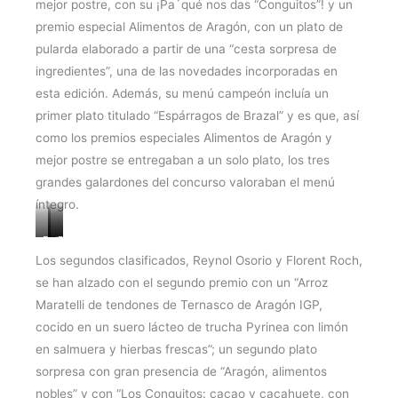
mejor postre, con su ¡Pa´qué nos das “Conguitos”! y un
premio especial Alimentos de Aragón, con un plato de
pularda elaborado a partir de una “cesta sorpresa de
ingredientes”, una de las novedades incorporadas en
esta edición. Además, su menú campeón incluía un
primer plato titulado “Espárragos de Brazal” y es que, así
como los premios especiales Alimentos de Aragón y
mejor postre se entregaban a un solo plato, los tres
grandes galardones del concurso valoraban el menú
íntegro.
Espárragos
Pularda,
¡Pa
de
verduretas
´qué
Los segundos clasificados, Reynol Osorio y Florent Roch,
Brazal
y
nos
se han alzado con el segundo premio con un “Arroz
cerveza
das
Maratelli de tendones de Ternasco de Aragón IGP,
“Conguitos”!
cocido en un suero lácteo de trucha Pyrinea con limón
en salmuera y hierbas frescas”; un segundo plato
sorpresa con gran presencia de “Aragón, alimentos
nobles” y con “Los Conguitos: cacao y cacahuete, con