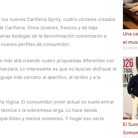
 los nuevos Cariñena Spritz, cuatro cócteles creados
e Cariñena. Vinos jóvenes, frescos y de baja
Una cat
arias bodegas de la denominación comenzaron a
el muse
er nuevos perfiles de consumidor.
07/08/20
so más allá creando cuatro propuestas diferentes con
manzana. Lo interesante es que no buscan disfrazar el
guaje más cercano al aperitivo, al tardeo y a la
te lógica. El consumidor joven actual no suele entrar
ata técnica o la sobremesa larga. Lo hace desde
partibles y menos solemnes. Y negar eso sería
El Sum
Somont