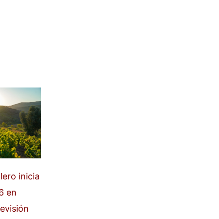
ero inicia
6 en
evisión