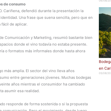
06/08/20
os de consumo
O. Cariñena, defendió durante la presentación la
identidad. Una frase que suena sencilla, pero que en
fácil de aplicar.
a de Comunicación y Marketing, resumió bastante bien
spacios donde el vino todavía no estaba presente.
ería o formatos más informales donde hasta ahora
Bodega
en Car
o más amplia. El sector del vino lleva años
05/08/20
nsumo entre generaciones jóvenes. Muchas bodegas
veinte años mientras el consumidor ha cambiado
ta asumir esa realidad.
ado responde de forma sostenida o si la propuesta
de comunicación. Pero el movimiento, desde luego,