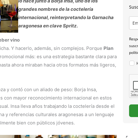
lo hace junto a Borja Insa, uno de los
Susc
grandes nombres de la coctelería
internacional, reinterpretando la Garnacha
aragonesa en clave Spritz.
Respo
eber vino
suscr
ficha. Y hacerlo, además, sin complejos. Porque
Plan
polít
mocional más: es una estrategia bastante clara para
asta ahora miraban hacia otros formatos más ligeros,
za y contó con un aliado de peso: Borja Insa,
s con mayor reconocimiento internacional en estos
al. Insa lleva años trabajando la coctelería desde el
cha y referencias culturales aragonesas a un lenguaje
mente bien con públicos jóvenes.