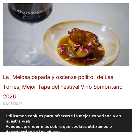
La “Melosa papada y oscense pollito” de Las
Torres, Mejor Tapa del Festival Vino Somontano
2026
01/08/2026
Utilizamos cookies para ofrecerte la mejor experiencia en
nuestra web.
Copyright © 2026 labuenavidaenzaragoza.com
Puedes aprender más sobre qué cookies utilizamos o
Sitio web protegido por
Mantenimiento web Zaragoza
desactivarlas en los
ajustes
.