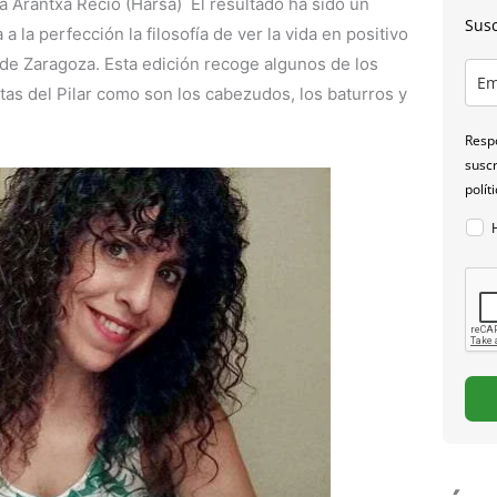
a Arantxa Recio (Harsa) El resultado ha sido un
Susc
 la perfección la filosofía de ver la vida en positivo
 de Zaragoza. Esta edición recoge algunos de los
stas del Pilar como son los cabezudos, los baturros y
Respo
suscr
polít