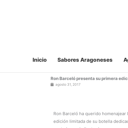
Ir
al
contenido
Inicio
Sabores Aragoneses
A
Ron Barceló presenta su primera edici
agosto 31, 2017
Ron Barceló ha querido homenajear l
edición limitada de su botella dedica