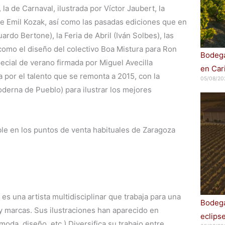
la de Carnaval, ilustrada por Víctor Jaubert, la
e Emil Kozak, así como las pasadas ediciones que en
o Bertone), la Feria de Abril (Iván Solbes), las
 como el diseño del colectivo Boa Mistura para Ron
Bodega
pecial de verano firmada por Miguel Avecilla
en Car
a por el talento que se remonta a 2015, con la
05/08/20
derna de Pueblo) para ilustrar los mejores
ible en los puntos de venta habituales de Zaragoza
es una artista multidisciplinar que trabaja para una
Bodega
y marcas. Sus ilustraciones han aparecido en
eclips
 moda, diseño, etc.) Diversifica su trabajo entre