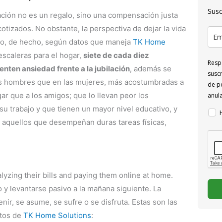
Susc
ación no es un regalo, sino una compensación justa
cotizados. No obstante, la perspectiva de dejar la vida
ndo, de hecho, según datos que maneja
TK Home
aescaleras para el hogar,
siete de cada diez
Respo
nten ansiedad frente a la jubilación
, además se
suscr
os hombres que en las mujeres, más acostumbradas a
de po
gar que a los amigos; que lo llevan peor los
anul
su trabajo y que tienen un mayor nivel educativo, y
n aquellos que desempeñan duras tareas físicas,
lyzing their bills and paying them online at home.
o y levantarse pasivo a la mañana siguiente. La
nir, se asume, se sufre o se disfruta. Estas son las
rtos de
TK Home Solutions
: