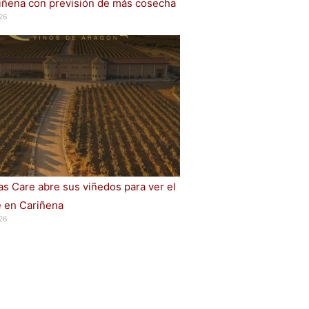
iñena con previsión de más cosecha
26
s Care abre sus viñedos para ver el
e en Cariñena
26