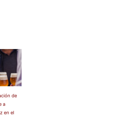
ación de
e a
z en el