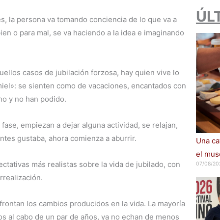
ÚL
, la persona va tomando conciencia de lo que va a
bien o para mal, se va haciendo a la idea e imaginando
quellos casos de jubilación forzosa, hay quien vive lo
miel»: se sienten como de vacaciones, encantados con
ho y no han podido.
 fase, empiezan a dejar alguna actividad, se relajan,
tes gustaba, ahora comienza a aburrir.
Una cat
el muse
ctativas más realistas sobre la vida de jubilado, con
07/08/20
realización.
e afrontan los cambios producidos en la vida. La mayoría
hos al cabo de un par de años, ya no echan de menos