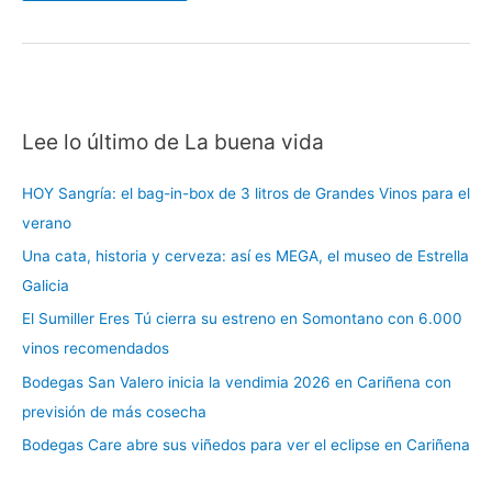
Lee lo último de La buena vida
C
a
HOY Sangría: el bag-in-box de 3 litros de Grandes Vinos para el
t
verano
e
Una cata, historia y cerveza: así es MEGA, el museo de Estrella
g
Galicia
o
r
El Sumiller Eres Tú cierra su estreno en Somontano con 6.000
í
vinos recomendados
a
Bodegas San Valero inicia la vendimia 2026 en Cariñena con
s
previsión de más cosecha
Bodegas Care abre sus viñedos para ver el eclipse en Cariñena