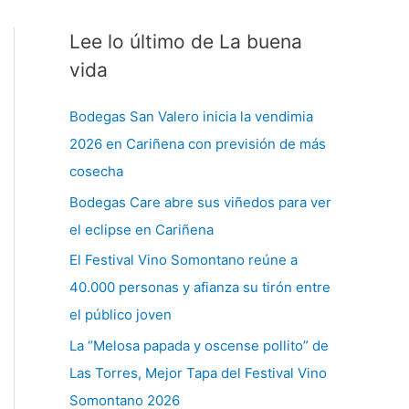
Lee lo último de La buena
C
a
vida
t
Bodegas San Valero inicia la vendimia
e
2026 en Cariñena con previsión de más
g
cosecha
o
Bodegas Care abre sus viñedos para ver
r
el eclipse en Cariñena
í
a
El Festival Vino Somontano reúne a
s
40.000 personas y afianza su tirón entre
el público joven
La “Melosa papada y oscense pollito” de
Las Torres, Mejor Tapa del Festival Vino
Somontano 2026