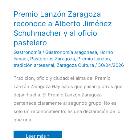
Premio
Premio Lanzón Zaragoza
Lanzón
Zaragoza
reconoce a Alberto Jiménez
reconoce
a
Schuhmacher y al oficio
Alberto
Jiménez
pastelero
Schuhmacher
y
Gastronomía
/
Gastronomía aragonesa
,
Horno
al
oficio
Ismael
,
Pasteleros Zaragoza
,
Premio Lanzón
,
pastelero
tradición artesanal
,
Zaragoza Cultura
/
30/04/2026
Tradición, oficio y ciudad: el alma del Premio
Lanzón Zaragoza Hay actos que pasan y otros que
dejan huella. El Premio Lanzón Zaragoza
pertenece claramente al segundo grupo. No es
solo un reconocimiento: es una declaración de lo
que una
Leer más »