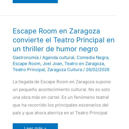
Escape
Escape Room en Zaragoza
Room
en
convierte el Teatro Principal en
Zaragoza
convierte
un thriller de humor negro
el
Teatro
Gastronomía
/
Agenda cultural
,
Comedia Negra
,
Principal
en
Escape Room
,
Joel Joan
,
Teatro en Zaragoza
,
un
Teatro Principal
,
Zaragoza Cultura
/
26/02/2026
thriller
de
humor
La llegada de Escape Room en Zaragoza supone
negro
un pequeño acontecimiento cultural. No es solo
una obra más en cartel. Es un fenómeno teatral
que ha recorrido los principales escenarios del
país y que ahora aterriza en el Teatro Principal
Leer más »