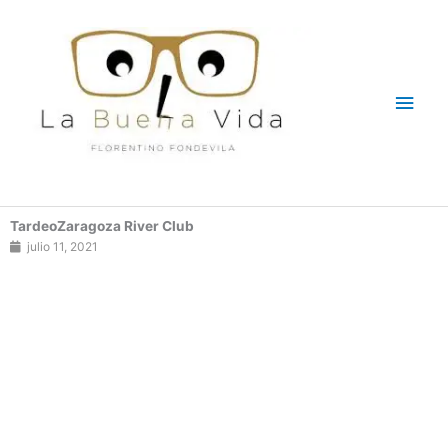
Ir
Men
al
contenido
princ
TardeoZaragoza River Club
julio 11, 2021