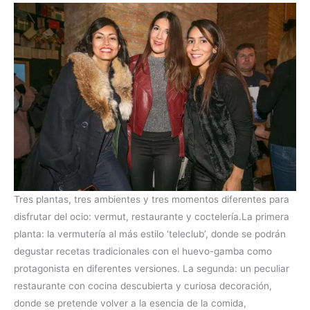
Tres plantas, tres ambientes y tres momentos diferentes para
disfrutar del ocio: vermut, restaurante y coctelería.La primera
planta: la vermutería al más estilo ‘teleclub’, donde se podrán
degustar recetas tradicionales con el huevo-gamba como
protagonista en diferentes versiones. La segunda: un peculiar
restaurante con cocina descubierta y curiosa decoración,
donde se pretende volver a la esencia de la comida,