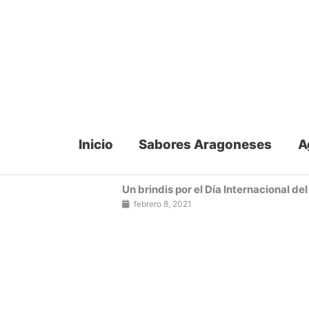
Ir
al
contenido
Inicio
Sabores Aragoneses
A
Un brindis por el Día Internacional d
febrero 8, 2021