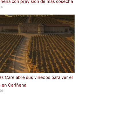
iñena con previsión de más cosecha
26
s Care abre sus viñedos para ver el
e en Cariñena
26