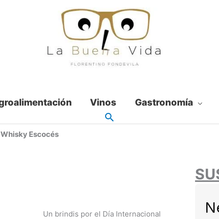
groalimentación
Vinos
Gastronomía
el Whisky Escocés
SU
N
Un brindis por el Día Internacional