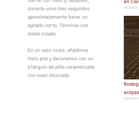
fuerte con hielo y, después,
en Car
05/08/20
durante unos tres segundos
aproximadamente hacer un
agitado corto. Terminar con
doble colado.
En un vaso rocks, añadimos
hielo pilé y decoramos con un
triángulo de piña caramelizada
con nuez moscada.
Bodega
eclips
05/08/20