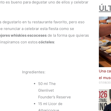
to es bueno para degustar uno de ellos y celebrar
ÚL
 degustarlo en tu restaurante favorito, pero eso
ue renunciar a celebrar esta fiesta como se
mejores whiskies escoceses
de la forma que quieras
 inspiramos con estos
cócteles
:
Una cat
Ingredientes:
el muse
07/08/20
50 ml The
Glenlivet
Founder’s Reserve
15 ml Licor de
Albaricoque