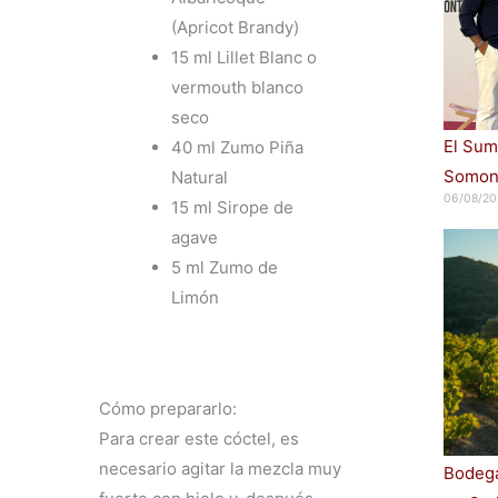
(Apricot Brandy)
15 ml Lillet Blanc o
vermouth blanco
seco
El Sum
40 ml Zumo Piña
Somont
Natural
06/08/20
15 ml Sirope de
agave
5 ml Zumo de
Limón
Cómo prepararlo:
Para crear este cóctel, es
necesario agitar la mezcla muy
Bodega