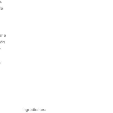
s
la
er a
aso
e
a
Ingredientes: