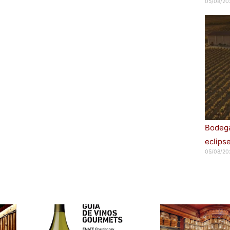
05/08/20
Bodega
eclips
05/08/20