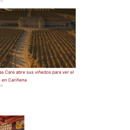
26
s Care abre sus viñedos para ver el
e en Cariñena
26