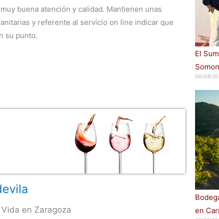
muy buena atención y calidad. Mantienen unas
nitarias y referente al servicio on line indicar que
n su punto.
El Sum
Somont
06/08/20
evila
Bodega
 Vida en Zaragoza
en Car