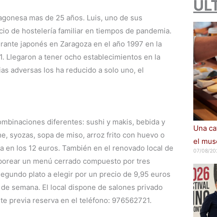
ÚL
 aragonesa mas de 25 años. Luis, uno de sus
cio de hostelería familiar en tiempos de pandemia.
rante japonés en Zaragoza en el año 1997 en la
1. Llegaron a tener ocho establecimientos en la
cias adversas los ha reducido a solo uno, el
ombinaciones diferentes: sushi y makis, bebida y
Una cat
e, syozas, sopa de miso, arroz frito con huevo o
el muse
a en los 12 euros. También en el renovado local de
07/08/20
aborear un menú cerrado compuesto por tres
segundo plato a elegir por un precio de 9,95 euros
n de semana. El local dispone de salones privado
nte previa reserva en el teléfono: 976562721.