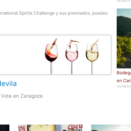
06/08/20
rnational Spirits Challenge y sus premiados, puedes
Bodega
en Car
evila
05/08/20
 Vida en Zaragoza