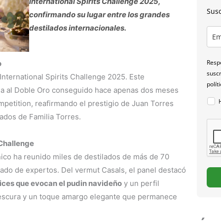
International Spirits Challenge 2025,
Susc
confirmando su lugar entre los grandes
destilados internacionales.
Respo
o
suscr
International Spirits Challenge 2025. Este
polít
ma al Doble Oro conseguido hace apenas dos meses
mpetition, reafirmando el prestigio de Juan Torres
ilados de Familia Torres.
s Challenge
nico ha reunido miles de destilados de más de 70
rado de expertos. Del vermut Casals, el panel destacó
tices que evocan el pudin navideño
y un perfil
frescura y un toque amargo elegante que permanece