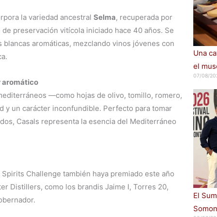
orpora la variedad ancestral
Selma
, recuperada por
 de preservación vitícola iniciado hace 40 años. Se
s blancas aromáticas, mezclando vinos jóvenes con
Una cat
ca.
el muse
07/08/20
r aromático
mediterráneos —como hojas de olivo, tomillo, romero,
d y un carácter inconfundible. Perfecto para tomar
cados, Casals representa la esencia del Mediterráneo
l Spirits Challenge también haya premiado este año
r Distillers, como los brandis Jaime I, Torres 20,
El Sum
Gobernador.
Somont