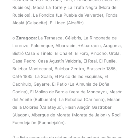
Rubielos), Masía La Torre y La Trufa Negra (Mora de
Rubielos), La Fondica (La Puebla de Valverde), Fonda
Alcalá (Calaceite), El Liceo (Alcañiz).
o
Zaragoza:
La Ternasca, Célebris, La Rinconada de
Lorenzo, Palomeque, Albarracín, +Albarracín, Aragonia,
Bistró Casa & Tinelo, El Chalet, El Foro, Pinocho, Urola,
Casa Pedro, Casa Agustín Valdoria, El Real, El Fuelle,
Bulebar Montecanal, Bulebar Zentro, Brasserie 1885,
Café 1885, La Scala, El Palco de las Esquinas, El
Cachirulo, Gayarre, El Patio (La Almunia de Doña
Godina), El Molino de Berola (Vera de Moncayo), Mesón
del Aceite (Bulbuente), La Rebotica (Cariñena), Mesón
de la Dolores (Calatayud), Flash Alagón Gastrobar
(Alagón), Albergue de Morata (Morata de Jalón) y Rodi
Fuendejalón (Fuendejalón).
(La lista completa de platos ofertada estará mañana en