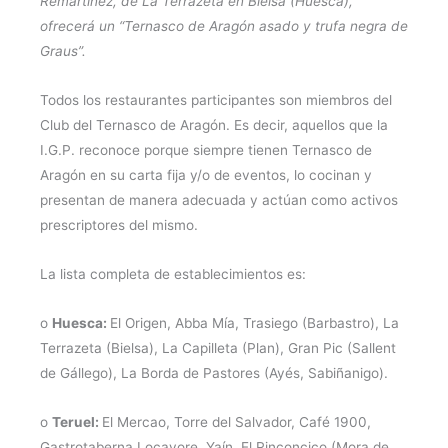
Remartínez, de La Terrazeta en Bielsa (Huesca),
ofrecerá un
“
Ternasco de Aragón asado y trufa negra de
Graus
”
.
Todos los restaurantes participantes son miembros del
Club del Ternasco de Aragón. Es decir, aquellos que la
I.G.P. reconoce porque siempre tienen Ternasco de
Aragón en su carta fija y/o de eventos, lo cocinan y
presentan de manera adecuada y actúan como activos
prescriptores del mismo.
La lista completa de establecimientos es:
o
Huesca:
El Origen, Abba Mía, Trasiego (Barbastro), La
Terrazeta (Bielsa), La Capilleta (Plan), Gran Pic (Sallent
de Gállego), La Borda de Pastores (Ayés, Sabiñanigo).
o
Teruel:
El Mercao, Torre del Salvador, Café 1900,
Gastrotaberna Locavore, Yaín, El Rinconcico (Mora de