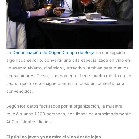
La
Denominación de Origen Campo de Borja
ha conseguido
algo nada sencillo: convertir una cita especializada en vino en
un evento abierto, dinámico y atractivo también para nuevos
consumidores. Y eso, sinceramente, tiene mucho mérito en un
sector que a veces sigue comunicándose únicamente para
convencidos.
Según los datos facilitados por la organización, la muestra
reunió a unas 1.200 personas, con llenos de aproximadamente
400 asistentes diarios.
El público joven ya no mira el vino desde lejos