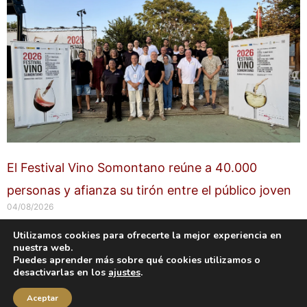
El Festival Vino Somontano reúne a 40.000
personas y afianza su tirón entre el público joven
04/08/2026
Utilizamos cookies para ofrecerte la mejor experiencia en
nuestra web.
Copyright © 2026 labuenavidaenzaragoza.com
Puedes aprender más sobre qué cookies utilizamos o
Sitio web protegido por
Mantenimiento web Zaragoza
desactivarlas en los
ajustes
.
Aviso Legal
Política de privacidad
Política de cookies
Aceptar
Contacta conmigo