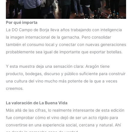
Por qué importa
La DO Campo de Borja lleva años trabajando con inteligencia
la imagen internacional de la garnacha. Pero consolidar
también el consumo local y conectar con nuevas generaciones
probablemente sea igual de importante que exportar botellas.
Y esta muestra deja una sensación clara: Aragón tiene
producto, bodegas, discurso y público suficiente para construir
una cultura del vino mucho más potente de la que a veces
creemos.
La valoración de La Buena Vida
Más allá de las cifras, lo realmente interesante de esta edición
fue comprobar cómo el vino dejó de ser un acto rígido para
convertirse en una experiencia social, cercana y natural. Ahí