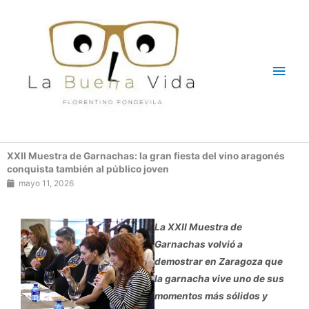
Ir
Men
al
contenido
princ
XXII Muestra de Garnachas: la gran fiesta del vino aragonés
conquista también al público joven
mayo 11, 2026
La XXII Muestra de
Garnachas volvió a
demostrar en Zaragoza que
la garnacha vive uno de sus
momentos más sólidos y