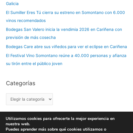
Galicia
e
El Sumiller Eres Tú cierra su estreno en Somontano con 6.000
g
vinos recomendados
o
r
Bodegas San Valero inicia la vendimia 2026 en Cariñena con
í
previsión de más cosecha
a
Bodegas Care abre sus viñedos para ver el eclipse en Cariñena
s
El Festival Vino Somontano reúne a 40.000 personas y afianza
su tirón entre el público joven
Categorías
Utilizamos cookies para ofrecerte la mejor experiencia en
nuestra web.
Copyright © 2026 labuenavidaenzaragoza.com
Puedes aprender más sobre qué cookies utilizamos o
Sitio web protegido por
Mantenimiento web Zaragoza