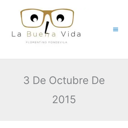
Ir
Men
al
contenido
princ
3 De Octubre De
2015