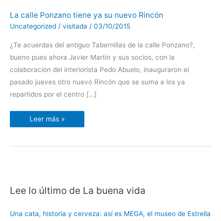
La
La calle Ponzano tiene ya su nuevo Rincón
calle
Ponzano
Uncategorized
/
visitada
/
03/10/2015
tiene
ya
su
¿Te acuerdas del antiguo Tabernillas de la calle Ponzano?,
nuevo
bueno pues ahora Javier Martín y sus socios, con la
Rincón
colaboración del interiorista Pedo Abuelo, inauguraron el
pasado jueves otro nuevo Rincón que se suma a los ya
repartidos por el centro […]
Leer más »
Lee lo último de La buena vida
C
a
Una cata, historia y cerveza: así es MEGA, el museo de Estrella
t