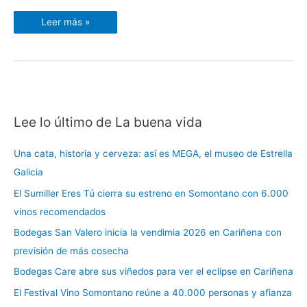
MEGA
Leer más »
Lee lo último de La buena vida
C
a
Una cata, historia y cerveza: así es MEGA, el museo de Estrella
t
Galicia
e
El Sumiller Eres Tú cierra su estreno en Somontano con 6.000
g
vinos recomendados
o
r
Bodegas San Valero inicia la vendimia 2026 en Cariñena con
í
previsión de más cosecha
a
Bodegas Care abre sus viñedos para ver el eclipse en Cariñena
s
El Festival Vino Somontano reúne a 40.000 personas y afianza