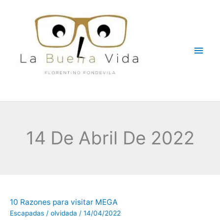
Ir
Men
al
contenido
princ
14 De Abril De 2022
10
10 Razones para visitar MEGA
Razones
para
Escapadas
/
olvidada
/
14/04/2022
visitar