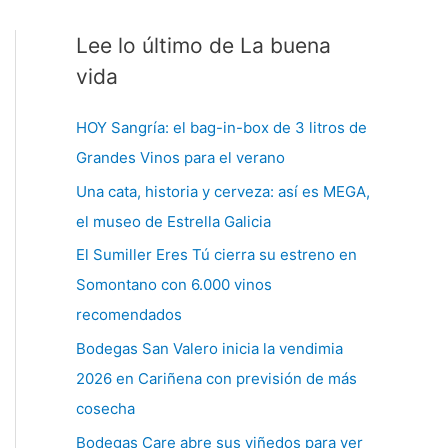
Lee lo último de La buena
C
a
vida
t
HOY Sangría: el bag-in-box de 3 litros de
e
Grandes Vinos para el verano
g
Una cata, historia y cerveza: así es MEGA,
o
el museo de Estrella Galicia
r
í
El Sumiller Eres Tú cierra su estreno en
a
Somontano con 6.000 vinos
s
recomendados
Bodegas San Valero inicia la vendimia
2026 en Cariñena con previsión de más
cosecha
Bodegas Care abre sus viñedos para ver