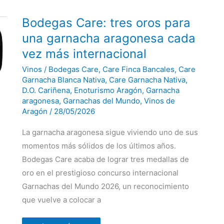
Bodegas
Bodegas Care: tres oros para
Care:
tres
una garnacha aragonesa cada
oros
para
vez más internacional
una
garnacha
Vinos
/
Bodegas Care
,
Care Finca Bancales
,
Care
aragonesa
cada
Garnacha Blanca Nativa
,
Care Garnacha Nativa
,
vez
D.O. Cariñena
,
Enoturismo Aragón
,
Garnacha
más
aragonesa
,
Garnachas del Mundo
,
Vinos de
internacional
Aragón
/
28/05/2026
La garnacha aragonesa sigue viviendo uno de sus
momentos más sólidos de los últimos años.
Bodegas Care acaba de lograr tres medallas de
oro en el prestigioso concurso internacional
Garnachas del Mundo 2026, un reconocimiento
que vuelve a colocar a