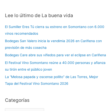
Lee lo último de La buena vida
C
a
El Sumiller Eres Tú cierra su estreno en Somontano con 6.000
t
vinos recomendados
e
Bodegas San Valero inicia la vendimia 2026 en Cariñena con
g
previsión de más cosecha
o
r
Bodegas Care abre sus viñedos para ver el eclipse en Cariñena
í
El Festival Vino Somontano reúne a 40.000 personas y afianza
a
su tirón entre el público joven
s
La “Melosa papada y oscense pollito” de Las Torres, Mejor
Tapa del Festival Vino Somontano 2026
Categorías