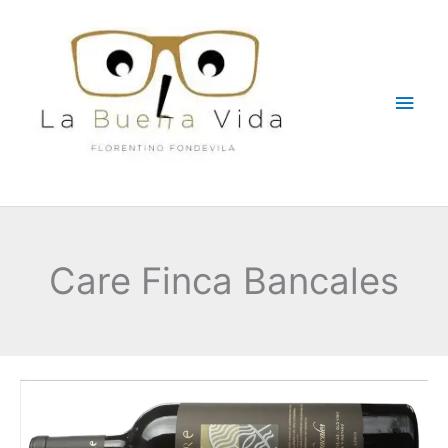
Ir
Men
al
contenido
princ
Care Finca Bancales