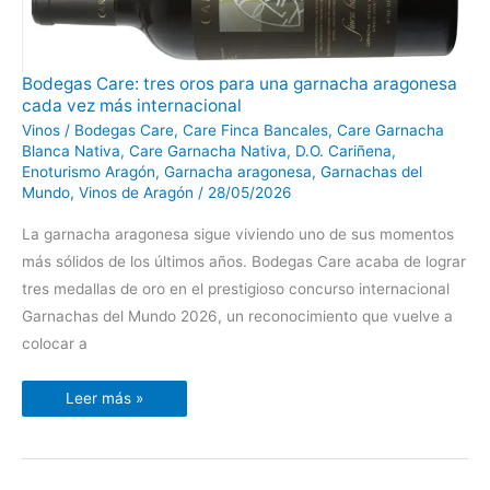
Bodegas
Bodegas Care: tres oros para una garnacha aragonesa
Care:
cada vez más internacional
tres
oros
Vinos
/
Bodegas Care
,
Care Finca Bancales
,
Care Garnacha
para
una
Blanca Nativa
,
Care Garnacha Nativa
,
D.O. Cariñena
,
garnacha
Enoturismo Aragón
,
Garnacha aragonesa
,
Garnachas del
aragonesa
cada
Mundo
,
Vinos de Aragón
/
28/05/2026
vez
más
La garnacha aragonesa sigue viviendo uno de sus momentos
internacional
más sólidos de los últimos años. Bodegas Care acaba de lograr
tres medallas de oro en el prestigioso concurso internacional
Garnachas del Mundo 2026, un reconocimiento que vuelve a
colocar a
Leer más »