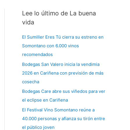
Lee lo último de La buena
C
a
vida
t
El Sumiller Eres Tú cierra su estreno en
e
Somontano con 6.000 vinos
g
recomendados
o
Bodegas San Valero inicia la vendimia
r
2026 en Cariñena con previsión de más
í
cosecha
a
s
Bodegas Care abre sus viñedos para ver
el eclipse en Cariñena
El Festival Vino Somontano reúne a
40.000 personas y afianza su tirón entre
el público joven