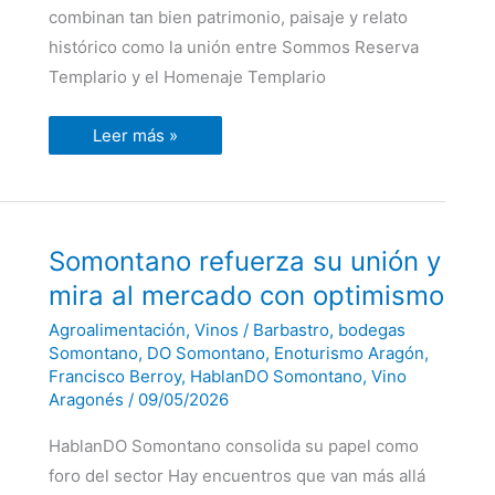
combinan tan bien patrimonio, paisaje y relato
histórico como la unión entre Sommos Reserva
Templario y el Homenaje Templario
Leer más »
Somontano
Somontano refuerza su unión y
refuerza
su
mira al mercado con optimismo
unión
y
Agroalimentación
,
Vinos
/
Barbastro
,
bodegas
mira
al
Somontano
,
DO Somontano
,
Enoturismo Aragón
,
mercado
Francisco Berroy
,
HablanDO Somontano
,
Vino
con
Aragonés
/
09/05/2026
optimismo
HablanDO Somontano consolida su papel como
foro del sector Hay encuentros que van más allá