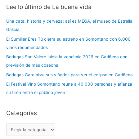
Lee lo último de La buena vida
C
a
Una cata, historia y cerveza: así es MEGA, el museo de Estrella
t
Galicia
e
El Sumiller Eres Tú cierra su estreno en Somontano con 6.000
g
vinos recomendados
o
r
Bodegas San Valero inicia la vendimia 2026 en Cariñena con
í
previsión de más cosecha
a
Bodegas Care abre sus viñedos para ver el eclipse en Cariñena
s
El Festival Vino Somontano reúne a 40.000 personas y afianza
su tirón entre el público joven
Categorías