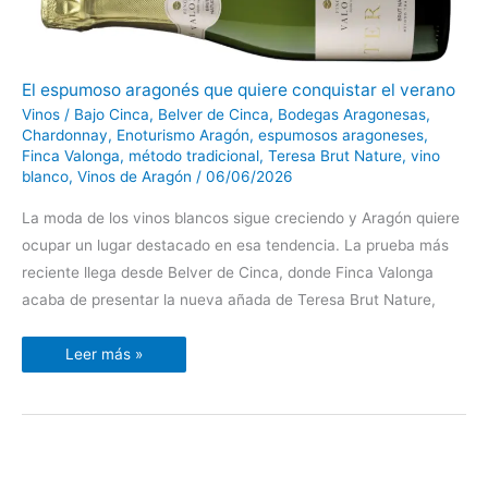
El
El espumoso aragonés que quiere conquistar el verano
espumoso
aragonés
Vinos
/
Bajo Cinca
,
Belver de Cinca
,
Bodegas Aragonesas
,
que
Chardonnay
,
Enoturismo Aragón
,
espumosos aragoneses
,
quiere
conquistar
Finca Valonga
,
método tradicional
,
Teresa Brut Nature
,
vino
el
blanco
,
Vinos de Aragón
/
06/06/2026
verano
La moda de los vinos blancos sigue creciendo y Aragón quiere
ocupar un lugar destacado en esa tendencia. La prueba más
reciente llega desde Belver de Cinca, donde Finca Valonga
acaba de presentar la nueva añada de Teresa Brut Nature,
Leer más »