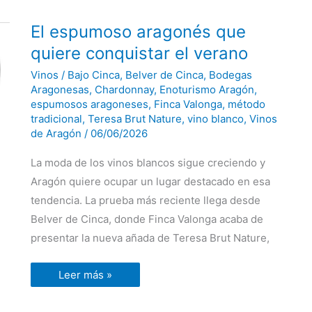
El
El espumoso aragonés que
espumoso
aragonés
quiere conquistar el verano
que
quiere
Vinos
/
Bajo Cinca
,
Belver de Cinca
,
Bodegas
conquistar
el
Aragonesas
,
Chardonnay
,
Enoturismo Aragón
,
verano
espumosos aragoneses
,
Finca Valonga
,
método
tradicional
,
Teresa Brut Nature
,
vino blanco
,
Vinos
de Aragón
/
06/06/2026
La moda de los vinos blancos sigue creciendo y
Aragón quiere ocupar un lugar destacado en esa
tendencia. La prueba más reciente llega desde
Belver de Cinca, donde Finca Valonga acaba de
presentar la nueva añada de Teresa Brut Nature,
Leer más »