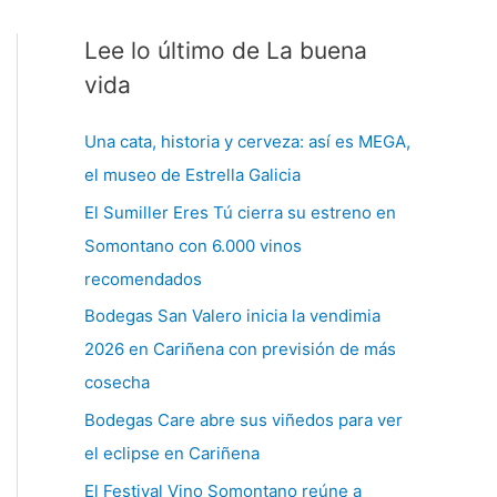
Lee lo último de La buena
C
a
vida
t
Una cata, historia y cerveza: así es MEGA,
e
el museo de Estrella Galicia
g
El Sumiller Eres Tú cierra su estreno en
o
Somontano con 6.000 vinos
r
recomendados
í
a
Bodegas San Valero inicia la vendimia
s
2026 en Cariñena con previsión de más
cosecha
Bodegas Care abre sus viñedos para ver
el eclipse en Cariñena
El Festival Vino Somontano reúne a