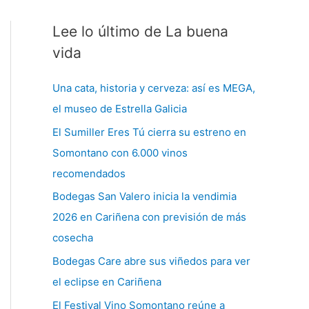
Lee lo último de La buena
C
a
vida
t
Una cata, historia y cerveza: así es MEGA,
e
el museo de Estrella Galicia
g
El Sumiller Eres Tú cierra su estreno en
o
Somontano con 6.000 vinos
r
recomendados
í
a
Bodegas San Valero inicia la vendimia
s
2026 en Cariñena con previsión de más
cosecha
Bodegas Care abre sus viñedos para ver
el eclipse en Cariñena
El Festival Vino Somontano reúne a