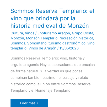
Sommos
Sommos Reserva Templario: el
Reserva
Templario:
vino que brindará por la
el
vino
historia medieval de Monzón
que
brindará
Cultura
,
Vinos
/
Enoturismo Aragón
,
Grupo Costa
,
por
la
Monzón
,
Monzón Templario
,
recreación histórica
,
historia
Sommos
,
Somontano
,
turismo gastronómico
,
vino
medieval
templario
,
Vinos de Aragón
/
15/05/2026
de
Monzón
Sommos Reserva Templario: vino, historia y
orgullo aragonés Hay colaboraciones que encajan
de forma natural. Y la verdad es que pocas
combinan tan bien patrimonio, paisaje y relato
histórico como la unión entre Sommos Reserva
Templario y el Homenaje Templario
Leer más »