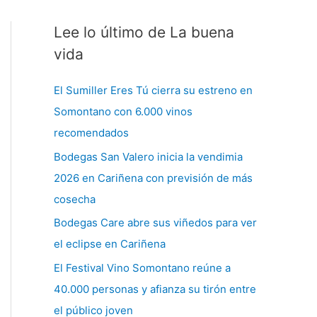
Lee lo último de La buena
C
a
vida
t
El Sumiller Eres Tú cierra su estreno en
e
Somontano con 6.000 vinos
g
recomendados
o
Bodegas San Valero inicia la vendimia
r
2026 en Cariñena con previsión de más
í
cosecha
a
s
Bodegas Care abre sus viñedos para ver
el eclipse en Cariñena
El Festival Vino Somontano reúne a
40.000 personas y afianza su tirón entre
el público joven