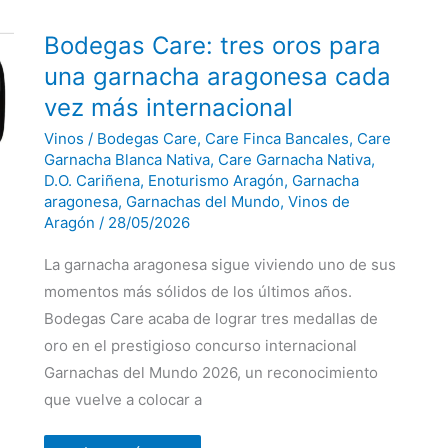
Bodegas
Bodegas Care: tres oros para
Care:
tres
una garnacha aragonesa cada
oros
para
vez más internacional
una
garnacha
Vinos
/
Bodegas Care
,
Care Finca Bancales
,
Care
aragonesa
cada
Garnacha Blanca Nativa
,
Care Garnacha Nativa
,
vez
D.O. Cariñena
,
Enoturismo Aragón
,
Garnacha
más
aragonesa
,
Garnachas del Mundo
,
Vinos de
internacional
Aragón
/
28/05/2026
La garnacha aragonesa sigue viviendo uno de sus
momentos más sólidos de los últimos años.
Bodegas Care acaba de lograr tres medallas de
oro en el prestigioso concurso internacional
Garnachas del Mundo 2026, un reconocimiento
que vuelve a colocar a