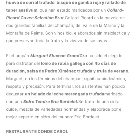
huevo de corral trufado, bisqué de gamba roja y rallado de
tuber aestivum
, que han estado maridados por un
Collard-
Picard Cuvee Selection Brut
.
Collard-Picard es la mezcla de
dos grandes familias del champán, del Valle de la Marne y la
Montaña de Reims. Son vinos bio, elaborados sin malolactica y
que preservan toda la fruta y la viveza de sus uvas.
El champán
Marguet Shaman Grand
Cru
ha sido el elegido
para disfrutar del
lomo de rubia gallega con 45 días de
duración, salsa de Pedro Ximénez trufada y trufa de verano
.
Marguet, en los términos del champán, significa biodinámica,
respeto y precisión. Para terminar, los asistentes han podido
degustar
un helado de leche merengada trufada
maridado
con una
Sidre Tendre Eric Bordelet.
Se trata de una sidra
dulce, mezcla de variedades normandas y elaborada por el
mejor experto en sidra del mundo: Eric Bordelet.
RESTAURANTE DONDE CAROL