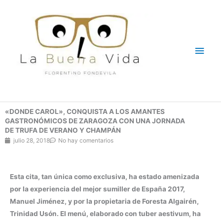
Ir
Men
al
contenido
princ
«DONDE CAROL», CONQUISTA A LOS AMANTES
GASTRONÓMICOS DE ZARAGOZA CON UNA JORNADA
DE TRUFA DE VERANO Y CHAMPÁN
julio 28, 2018
No hay comentarios
Esta cita, tan única como exclusiva, ha estado amenizada
por la experiencia del mejor sumiller de España 2017,
Manuel Jiménez, y por la propietaria de Foresta Algairén,
Trinidad Usón.
El menú, elaborado con tuber aestivum, ha