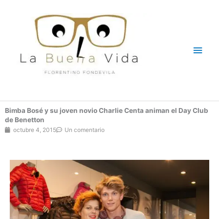
Ir
Men
al
contenido
princ
Bimba Bosé y su joven novio Charlie Centa animan el Day Club
de Benetton
octubre 4, 2015
Un comentario