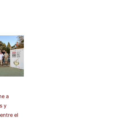
ne a
s y
entre el