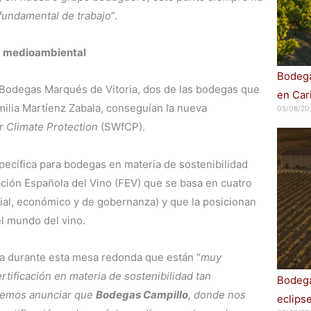
 fundamental de trabajo
”.
ad medioambiental
Bodega
Bodegas Marqués de Vitoria, dos de las bodegas que
en Car
milia Martíenz Zabala, conseguían la nueva
05/08/20
r Climate Protection
(SWfCP).
specífica para bodegas en materia de sostenibilidad
ción Española del Vino (FEV) que se basa en cuatro
ial, económico y de gobernanza) y que la posicionan
l mundo del vino.
a durante esta mesa redonda que están “
muy
rtificación en materia de sostenibilidad tan
Bodega
demos anunciar que
Bodegas Campillo
, donde nos
eclips