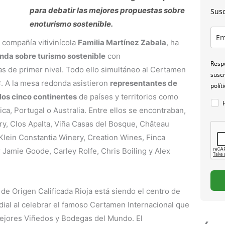
para debatir las mejores propuestas sobre
Susc
enoturismo sostenible.
 compañía vitivinícola
Familia Martínez Zabala
, ha
da sobre turismo sostenible
con
Respo
as de primer nivel. Todo ello simultáneo al Certamen
suscr
3
. A la mesa redonda asistieron
representantes de
polít
 los cinco continentes
de países y territorios como
rica, Portugal o Australia. Entre ellos se encontraban,
ry, Clos Apalta, Viña Casas del Bosque, Château
Klein Constantia Winery, Creation Wines, Finca
r Jamie Goode, Carley Rolfe, Chris Boiling y Alex
de Origen Calificada Rioja está siendo el centro de
ndial al celebrar el famoso Certamen Internacional que
Mejores Viñedos y Bodegas del Mundo. El