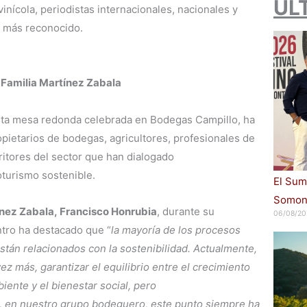
ÚL
nícola, periodistas internacionales, nacionales y
o más reconocido.
a Familia Martínez Zabala
ta mesa redonda celebrada en Bodegas Campillo, ha
pietarios de bodegas, agricultores, profesionales de
critores del sector que han dialogado
oturismo sostenible.
El Sum
Somont
ínez Zabala, Francisco Honrubia
, durante su
06/08/20
tro ha destacado que “
la mayoría de los procesos
án relacionados con la sostenibilidad. Actualmente,
 más, garantizar el equilibrio entre el crecimiento
ente y el bienestar social, pero
 en nuestro grupo bodeguero, este punto siempre ha