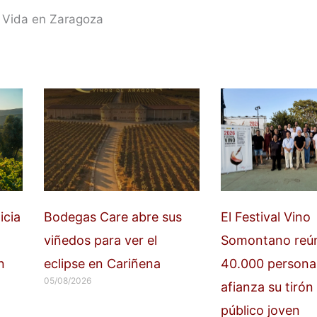
 Vida en Zaragoza
icia
Bodegas Care abre sus
El Festival Vino
viñedos para ver el
Somontano reú
n
eclipse en Cariñena
40.000 persona
05/08/2026
afianza su tirón 
público joven