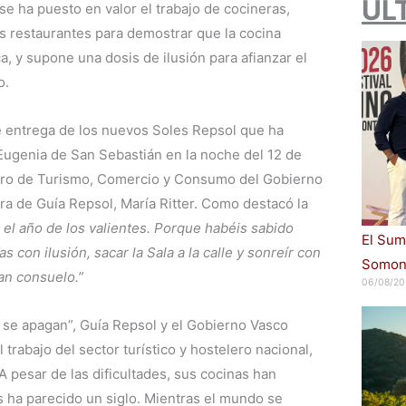
ÚL
se ha puesto en valor el trabajo de cocineras,
os restaurantes para demostrar que la cocina
, y supone una dosis de ilusión para afianzar el
o.
e entrega de los nuevos Soles Repsol que ha
 Eugenia de San Sebastián en la noche del 12 de
ejero de Turismo, Comercio y Consumo del Gobierno
ora de Guía Repsol, María Ritter. Como destacó la
 el año de los valientes. Porque habéis sabido
El Sum
 con ilusión, sacar la Sala a la calle y sonreír con
Somont
an consuelo.”
06/08/20
 se apagan”, Guía Repsol y el Gobierno Vasco
 trabajo del sector turístico y hostelero nacional,
A pesar de las dificultades, sus cocinas han
 ha parecido un siglo. Mientras el mundo se