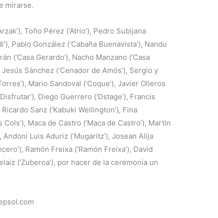
e mirarse.
Arzak’), Toño Pérez (‘Atrio’), Pedro Subijana
di’), Pablo González (‘Cabaña Buenavista’), Nandu
rán (‘Casa Gerardo’), Nacho Manzano (‘Casa
’), Jesús Sánchez (‘Cenador de Amós’), Sergio y
rres’), Mario Sandoval (‘Coque’), Javier Olleros
‘Disfrutar’), Diego Guerrero (‘Dstage’), Francis
 Ricardo Sanz (‘Kabuki Wellington’), Fina
s Cols’), Maca de Castro (‘Maca de Castro’), Martín
 Andoni Luis Aduriz (‘Mugaritz’), Josean Alija
ncero’), Ramón Freixa (‘Ramón Freixa’), David
belaiz (‘Zuberoa’), por hacer de la ceremonia un
repsol.com