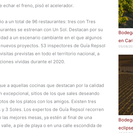
e echar el freno, pisó el acelerador.
o a un total de 96 restaurantes: tres con Tres
aurantes se estrenan con Un Sol. Destacan por su
Bodega
idad a un escenario cambiante en el que algunos
en Car
r nuevos proyectos. 53 inspectores de Guía Repsol
05/08/20
isitas previstas en todo el territorio nacional, a
ciones vividas durante el 2020.
ngue a aquellas cocinas que destacan por la calidad
n excepcional, sitios de los que sales deseando
otos de los platos con los amigos. Existen tres
es y 3 Soles. Los expertos de Guía Repsol recorren
 las mejores mesas, ya estén al final de una
Bodega
valle, a pie de playa o en una calle escondida de
eclips