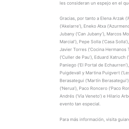
les consideran un espejo en el qu
Gracias, por tanto a Elena Arzak (‘
(‘Akelarre’), Eneko Atxa (‘Azurmen
Jubany (‘Can Jubany’), Marcos Mo
Marcial’), Pepe Solla (‘Casa Solla
Javier Torres (‘Cocina Hermanos To
(‘Culler de Pau’), Eduard Xatruch (
Paniego (‘El Portal de Echaurren’),
Puigdevall y Martina Puigvert (‘Le
Berasategui (‘Martín Berasategui’),
(‘Nerua’), Paco Roncero (‘Paco Ro
Andrés (‘Vía Veneto’) e Hilario Ar
evento tan especial.
Para más información, visita guia