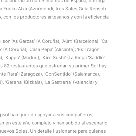
en colaboración con Alimentos de España, entrega
 a Eneko Atxa (Azurmendi, tres Soles Guía Repsol)
 con los productores artesanos y con la eficiencia
on ‘As Garzas’ (A Coruña), ‘Aürt’ (Barcelona); ‘Cal
’ (A Coruña); ‘Casa Pepa’ (Alicante); ‘Es Tragón’
); ‘Kappo’ (Madrid); ‘Kiro Sushi’ (La Rioja) ‘Saddle’
 los 82 restaurantes que estrenan su primer Sol hay
te Rara’ (Zaragoza), ‘ConSentido’ (Salamanca),
), ‘Garena’ (Bizkaia), ‘La Sastrería’ (Valencia) y
epsol han querido apoyar a sus compañeros,
an en este año complejo y han subido al escenario
uevos Soles. Un detalle ilusionante para quienes