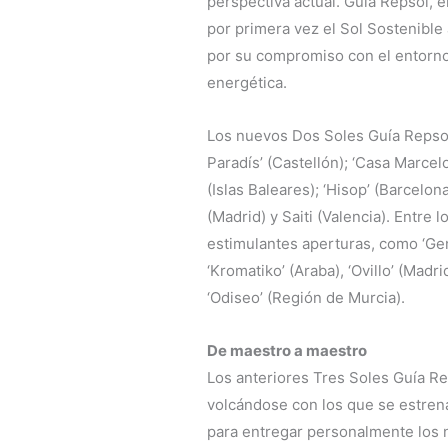
perspectiva actual. Guía Repsol, 
por primera vez el Sol Sostenible
por su compromiso con el entorno,
energética.
Los nuevos Dos Soles Guía Repsol s
Paradís’ (Castellón); ‘Casa Marcelo
(Islas Baleares); ‘Hisop’ (Barcelona
(Madrid) y Saiti (Valencia). Entre
estimulantes aperturas, como ‘Gen
‘Kromatiko’ (Araba), ‘Ovillo’ (Madrid
‘Odiseo’ (Región de Murcia).
De maestro a maestro
Los anteriores Tres Soles Guía R
volcándose con los que se estren
para entregar personalmente los n