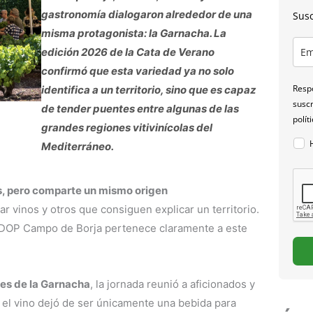
gastronomía dialogaron alrededor de una
Susc
misma protagonista: la Garnacha. La
edición 2026 de la Cata de Verano
confirmó que esta variedad ya no solo
Respo
identifica a un territorio, sino que es capaz
suscr
de tender puentes entre algunas de las
polít
grandes regiones vitivinícolas del
Mediterráneo.
s, pero comparte un mismo origen
r vinos y otros que consiguen explicar un territorio.
a DOP Campo de Borja pertenece claramente a este
es de la Garnacha
, la jornada reunió a aficionados y
 el vino dejó de ser únicamente una bebida para