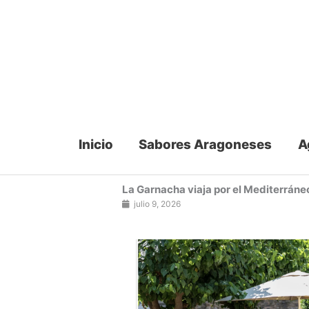
Ir
al
contenido
Inicio
Sabores Aragoneses
A
La Garnacha viaja por el Mediterráneo
julio 9, 2026