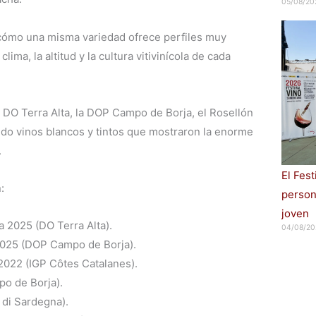
05/08/20
cómo una misma variedad ofrece perfiles muy
lima, la altitud y la cultura vitivinícola de cada
a DO Terra Alta, la DOP Campo de Borja, el Rosellón
ando vinos blancos y tintos que mostraron la enorme
.
El Fes
:
persona
joven
a 2025 (DO Terra Alta).
04/08/20
2025 (DOP Campo de Borja).
2022 (IGP Côtes Catalanes).
o de Borja).
di Sardegna).