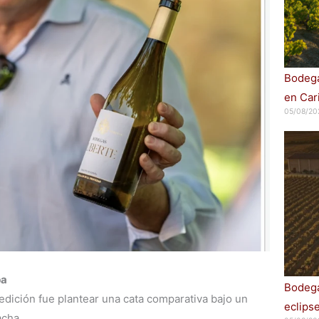
Bodega
en Car
05/08/20
pa
Bodega
dición fue plantear una cata comparativa bajo un
eclips
cha.