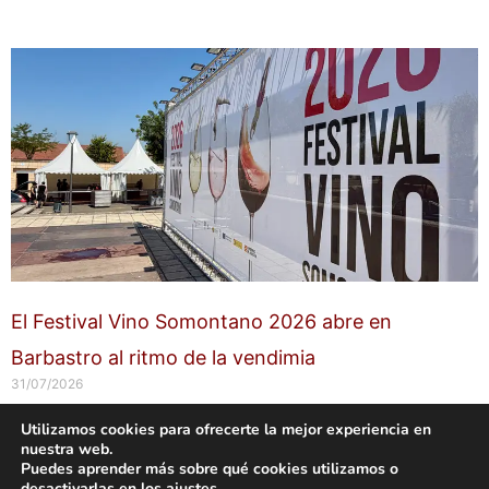
El Festival Vino Somontano 2026 abre en
Barbastro al ritmo de la vendimia
31/07/2026
Utilizamos cookies para ofrecerte la mejor experiencia en
nuestra web.
Copyright © 2026 labuenavidaenzaragoza.com
Puedes aprender más sobre qué cookies utilizamos o
Sitio web protegido por
Mantenimiento web Zaragoza
desactivarlas en los
ajustes
.