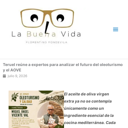
Ir
Men
al
contenido
princ
Teruel reúne a expertos para analizar el futuro del oleoturismo
y el AOVE
julio 9, 2026
El aceite de oliva virgen
extra ya no se contempla
únicamente como un
ingrediente esencial de la
cocina mediterránea. Cada