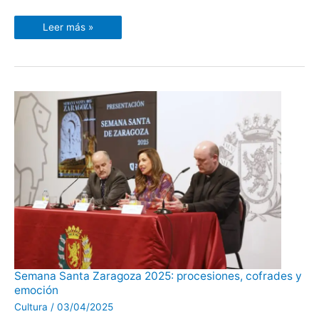
Leer más »
Semana
Semana Santa Zaragoza 2025: procesiones, cofrades y
Santa
emoción
Zaragoza
2025:
Cultura
/
03/04/2025
procesiones,