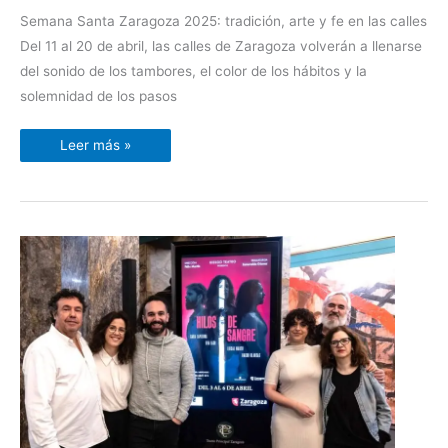
cofrades
y
Semana Santa Zaragoza 2025: tradición, arte y fe en las calles
emoción
Del 11 al 20 de abril, las calles de Zaragoza volverán a llenarse
del sonido de los tambores, el color de los hábitos y la
solemnidad de los pasos
Leer más »