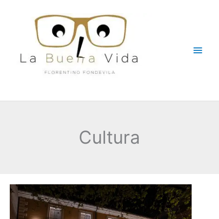
Ir
Men
al
contenido
princ
Cultura