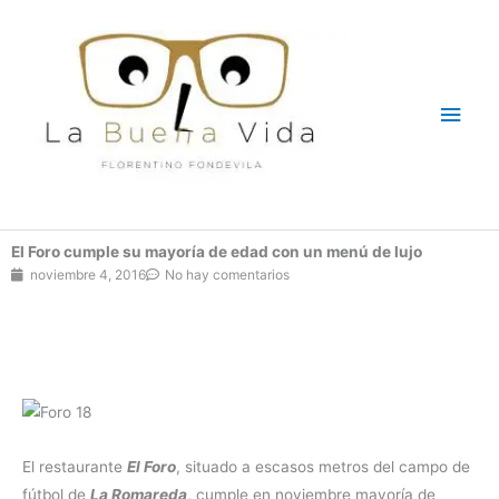
Ir
Men
al
contenido
princ
El Foro cumple su mayoría de edad con un menú de lujo
noviembre 4, 2016
No hay comentarios
El restaurante
El Foro
, situado a escasos metros del campo de
fútbol de
La Romareda
, cumple en noviembre mayoría de