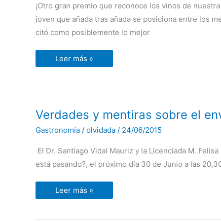
recibe
¡Otro gran premio que reconoce los vinos de nuestra
la
medalla
joven que añada tras añada se posiciona entre los m
de
ORO.
citó como posiblemente lo mejor
Leer más »
Verdades
Verdades y mentiras sobre el en
y
mentiras
Gastronomía
/
olvidada
/
24/06/2015
sobre
el
envejecimiento
El Dr. Santiago Vidal Mauriz y la Licenciada M. Felis
está pasando?, el próximo día 30 de Junio a las 20,30
Leer más »