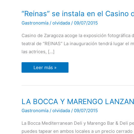
“Reinas”
“Reinas” se instala en el Casino
se
instala
Gastronomía
/
olvidada
/
09/07/2015
en
el
Casino
Casino de Zaragoza acoge la exposición fotográfica d
de
Zaragoza
teatral de “REINAS” La inauguración tendrá lugar el m
las actrices, […]
Leer más »
LA
LA BOCCA Y MARENGO LANZAN 
BOCCA
Y
Gastronomía
/
olvidada
/
09/07/2015
MARENGO
LANZAN
SU
La Bocca Mediterranean Deli y Marengo Bar & Deli p
BONO
TAPA
puedes tapear en ambos locales a un precio cerrado 