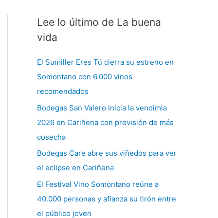
Lee lo último de La buena
C
a
vida
t
El Sumiller Eres Tú cierra su estreno en
e
Somontano con 6.000 vinos
g
recomendados
o
Bodegas San Valero inicia la vendimia
r
2026 en Cariñena con previsión de más
í
cosecha
a
s
Bodegas Care abre sus viñedos para ver
el eclipse en Cariñena
El Festival Vino Somontano reúne a
40.000 personas y afianza su tirón entre
el público joven