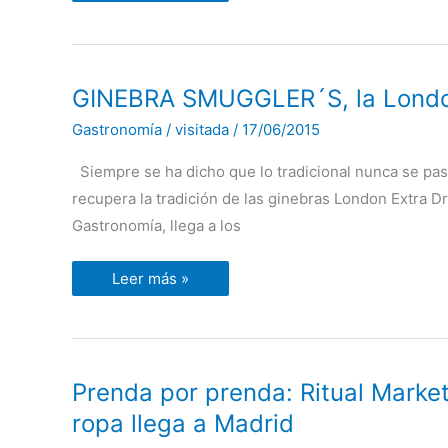
GINEBRA
GINEBRA SMUGGLER´S, la London 
SMUGGLER
´S,
Gastronomía
/
visitada
/
17/06/2015
la
London
Dry
Siempre se ha dicho que lo tradicional nunca se pas
Gin
de
recupera la tradición de las ginebras London Extra D
los
contrabandistas.
Gastronomía, llega a los
Leer más »
Prenda
Prenda por prenda: Ritual Marke
por
prenda:
ropa llega a Madrid
Ritual
Market,