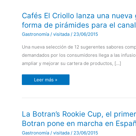
Cafés
Cafés El Criollo lanza una nuev
El
Criollo
forma de pirámides para el cana
lanza
una
Gastronomía
/
visitada
/
23/06/2015
nueva
gama
de
Una nueva selección de 12 sugerentes sabores comp
infusiones
premium
demandados por los consumidores llega a las infusio
en
forma
ampliar y mejorar su cartera de productos, […]
de
pirámides
para
Leer más »
el
canal
Horeca
La
La Botran’s Rookie Cup, el prime
Botran’s
Rookie
Botran pone en marcha en España
Cup,
el
Gastronomía
/
visitada
/
23/06/2015
primer