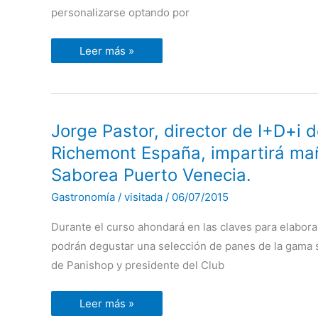
POR
9,50
personalizarse optando por
€
Leer más »
Jorge
Jorge Pastor, director de I+D+i 
Pastor,
director
Richemont España, impartirá mañ
de
I+D+i
Saborea Puerto Venecia.
de
Panishop
Gastronomía
/
visitada
/
06/07/2015
y
presidente
del
Durante el curso ahondará en las claves para elabor
Club
Richemont
podrán degustar una selección de panes de la gama si
España,
impartirá
de Panishop y presidente del Club
mañana
un
taller
Leer más »
sobre
pan