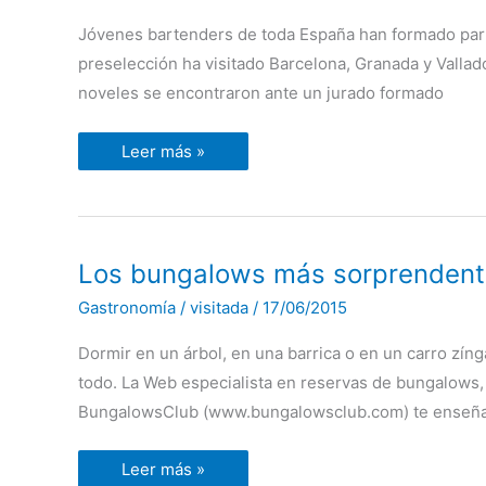
concurso
de
Jóvenes bartenders de toda España han formado part
coctelería
que
preselección ha visitado Barcelona, Granada y Valladol
Ron
Botran
noveles se encontraron ante un jurado formado
pone
en
marcha
Leer más »
en
España,
culminó
con
una
Gran
Final
Los
Los bungalows más sorprendent
en
bungalows
la
más
Gastronomía
/
visitada
/
17/06/2015
sorprendentes
de
España
Dormir en un árbol, en una barrica o en un carro zín
todo. La Web especialista en reservas de bungalows,
BungalowsClub (www.bungalowsclub.com) te enseña
Leer más »