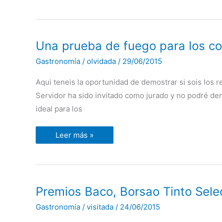
en
Saborea
Puerto
Venecia.
Una
Una prueba de fuego para los coc
prueba
de
Gastronomía
/
olvidada
/
29/06/2015
fuego
para
los
Aqui teneis la oportunidad de demostrar si sois los re
cocinillas
Servidor ha sido invitado como jurado y no podré de
ideal para los
Leer más »
Premios
Premios Baco, Borsao Tinto Sele
Baco,
Borsao
Gastronomía
/
visitada
/
24/06/2015
Tinto
Selección