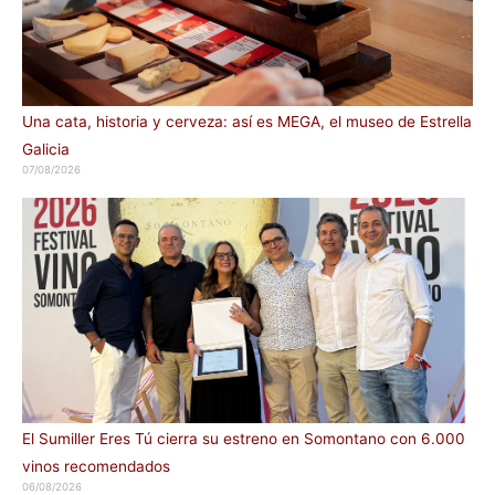
Una cata, historia y cerveza: así es MEGA, el museo de Estrella
Galicia
07/08/2026
El Sumiller Eres Tú cierra su estreno en Somontano con 6.000
vinos recomendados
06/08/2026