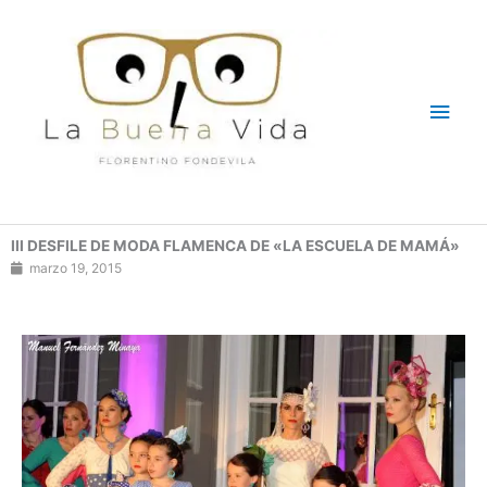
Ir
Men
al
contenido
princ
III DESFILE DE MODA FLAMENCA DE «LA ESCUELA DE MAMÁ»
marzo 19, 2015