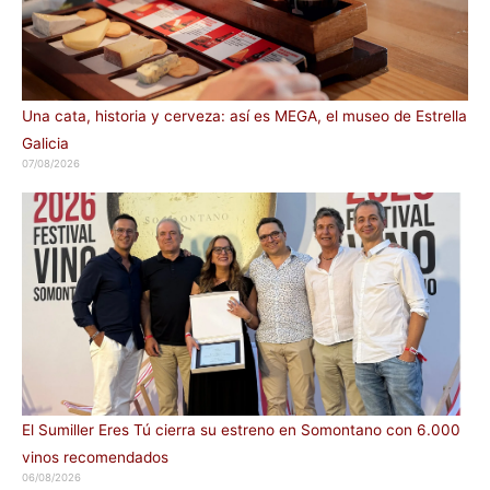
Una cata, historia y cerveza: así es MEGA, el museo de Estrella
Galicia
07/08/2026
El Sumiller Eres Tú cierra su estreno en Somontano con 6.000
vinos recomendados
06/08/2026