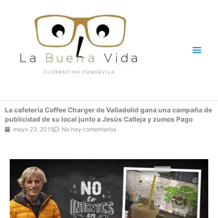
Ir
Men
al
contenido
princ
La cafetería Coffee Charger de Valladolid gana una campaña de
publicidad de su local junto a Jesús Calleja y zumos Pago
mayo 23, 2015
No hay comentarios