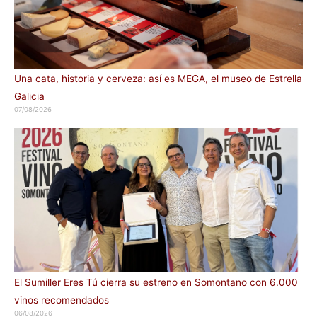
Una cata, historia y cerveza: así es MEGA, el museo de Estrella
Galicia
07/08/2026
El Sumiller Eres Tú cierra su estreno en Somontano con 6.000
vinos recomendados
06/08/2026