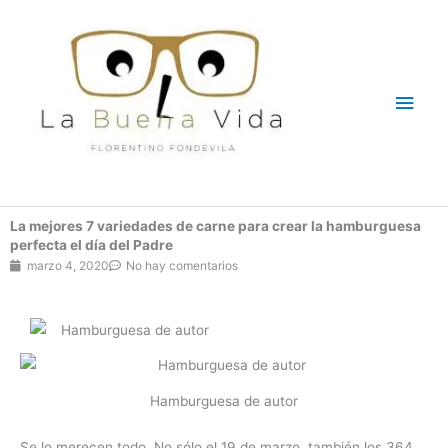
Ir
Men
al
contenido
princ
La mejores 7 variedades de carne para crear la hamburguesa
perfecta el día del Padre
marzo 4, 2020
No hay comentarios
Hamburguesa de autor
Se lo merecen todo. No sólo el 19 de marzo, también los 364