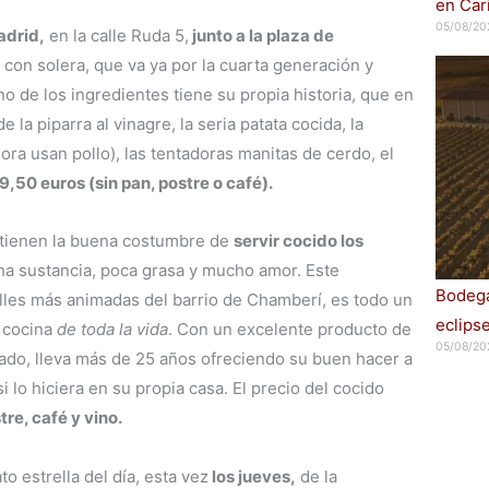
en Car
05/08/20
adrid,
en la calle Ruda 5,
junto a la plaza de
con solera, que va ya por la cuarta generación y
 de los ingredientes tiene su propia historia, que en
e la piparra al vinagre, la seria patata cocida, la
hora usan pollo), las tentadoras manitas de cerdo, el
19,50 euros (sin pan, postre o café).
 tienen la buena costumbre de
servir cocido los
ha sustancia, poca grasa y mucho amor. Este
Bodega
alles más animadas del barrio de Chamberí, es todo un
eclips
 cocina
de toda la vida
. Con un excelente producto de
05/08/20
ado, lleva más de 25 años ofreciendo su buen hacer a
i lo hiciera en su propia casa. El precio del cocido
tre, café y vino.
o estrella del día, esta vez
los jueves,
de la