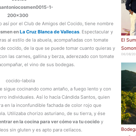
 así por el Club de Amigos del Cocido, tiene nombre
osmen en
La Cruz Blanca de Vallecas
. Espectacular y
ras al estilo de la abuela, acompañadas con tomate
El Sum
a de cocido, de la que se puede tomar cuanto quieras y
Somont
06/08/20
 con las carnes, gallina y berza, aderezado con tomate
acompañar, el vino de sus bodegas.
e sigue cocinando como antaño, a fuego lento y con
ro individuales. Así lo hacía Cándida Santos, quien
a en la inconfundible fachada de color rojo que
la. Utilizaba chorizo asturiano, de su tierra, y ése
ntrar en la cocina para ver cómo va tu cocido
y
Bodega
deos sin gluten y es apto para celíacos.