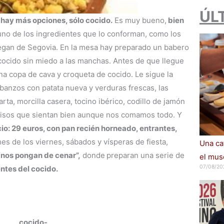
ÚL
hay más opciones, sólo cocido.
Es muy bueno,
bien
no de los ingredientes que lo conforman, como los
egan de Segovia. En la mesa hay preparado un babero
cocido sin miedo a las manchas. Antes de que llegue
a copa de cava y croqueta de cocido. Le sigue la
rbanzos con patata nueva y verduras frescas, las
rta, morcilla casera, tocino ibérico, codillo de jamón
uisos que sientan bien aunque nos comamos todo. Y
io: 29 euros, con pan recién horneado, entrantes,
es de los viernes, sábados y vísperas de fiesta,
Una cat
“
nos pongan de cenar”,
donde
preparan una serie de
el muse
07/08/20
ientes del cocido.