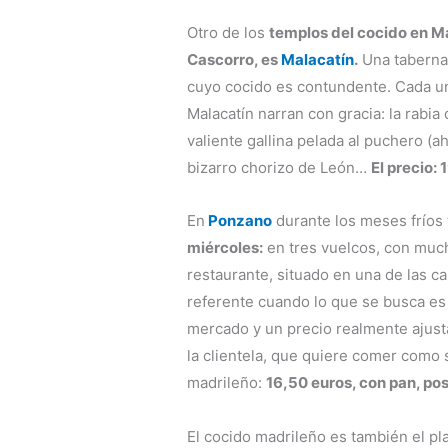
Otro de los
templos del cocido en M
Cascorro, es
Malacatín
.
Una taberna 
cuyo cocido es contundente. Cada uno
Malacatín narran con gracia: la rabia d
valiente gallina pelada al puchero (a
bizarro chorizo de León…
El precio: 
En
Ponzano
durante los meses fríos
miércoles:
en tres vuelcos, con muc
restaurante, situado en una de las c
referente cuando lo que se busca es
mercado y un precio realmente ajust
la clientela, que quiere comer como s
madrileño:
16,50 euros, con pan, pos
El cocido madrileño es también el plat