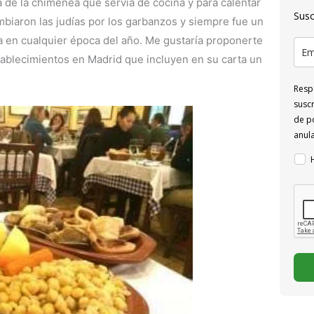
ña de la chimenea que servía de cocina y para calentar
Susc
ambiaron las judías por los garbanzos y siempre fue un
ba en cualquier época del año. Me gustaría proponerte
tablecimientos en Madrid que incluyen en su carta un
Respo
suscr
de po
anul