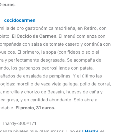
0 euros.
 milla de oro gastronómica madrileña, en Retiro, con
plato:
El Cocido de Carmen
. El menú comienza con
compañada con salsa de tomate casero y continúa con
uelcos. El primero, la sopa (con fideos o solo el
pera y perfectamente desgrasada. Se acompaña de
egundo, los garbanzos pedrosillanos con patata,
añados de ensalada de pamplinas. Y el último las
gidas: morcillo de vaca vieja gallega, pollo de corral,
a, morcilla y chorizo de Beasain, huesos de caña y
ca grasa, y en cantidad abundante. Sólo abre a
ndable.
El precio, 31 euros.
 alcanza niveles muy glamurosos. Uno es
LHardy
,
el