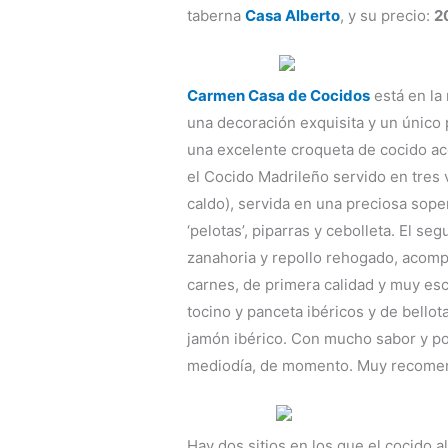
taberna
Casa Alberto
, y su precio:
2
Carmen Casa de Cocidos
está en la
una decoración exquisita y un único 
una excelente croqueta de cocido a
el Cocido Madrileño servido en tres v
caldo), servida en una preciosa so
‘pelotas’, piparras y cebolleta. El s
zanahoria y repollo rehogado, acomp
carnes, de primera calidad y muy esco
tocino y panceta ibéricos y de bellot
jamón ibérico. Con mucho sabor y po
mediodía, de momento. Muy recome
Hay dos sitios en los que el cocido