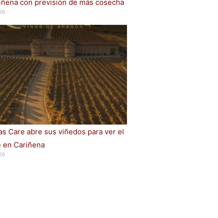
iñena con previsión de más cosecha
26
s Care abre sus viñedos para ver el
e en Cariñena
26