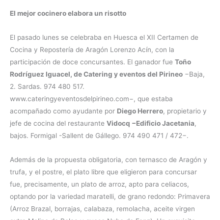
El mejor cocinero elabora un risotto
El pasado lunes se celebraba en Huesca el XII Certamen de
Cocina y Repostería de Aragón Lorenzo Acín, con la
participación de doce concursantes. El ganador fue
Toño
Rodríguez Iguacel, de Catering y eventos del Pirineo
−Baja,
2. Sardas. 974 480 517.
www.cateringyeventosdelpirineo.com−, que estaba
acompañado como ayudante por
Diego Herrero
, propietario y
jefe de cocina del restaurante
Vidocq −Edificio Jacetania
,
bajos. Formigal -Sallent de Gállego. 974 490 471 / 472−.
Además de la propuesta obligatoria, con ternasco de Aragón y
trufa, y el postre, el plato libre que eligieron para concursar
fue, precisamente, un plato de arroz, apto para celiacos,
optando por la variedad maratelli, de grano redondo: Primavera
(Arroz Brazal, borrajas, calabaza, remolacha, aceite virgen