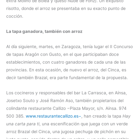
extra Molino de Bolea y queso Nube de Fonz). Un exquisito
risotto, donde el arroz se presentaba en su exacto punto de
cocción.
La tapa ganadora, también con arroz
Al día siguiente, martes, en Zaragoza, tenía lugar el II Concurso
de tapas Aragón con Gusto, en el que participaban doce
establecimientos, con cuatro ganadores de cada una de las
provincias. En esta ocasión, de nuevo el arroz, del Cinca, es
decir también Brazal, era parte fundamental de la propuesta.
Los cocineros y responsables del bar La Carrasca, en Aínsa,
Josetxo Souto y José Ramón Aso, también propietarios del
colindante restaurante Callizo −Plaza Mayor, s/n. Aínsa. 974
500 385.
www.restaurantecallizo.es−
, han creado la tapa
Hay
una carta para ti
, una escenificación que juega con un verde
arroz Brazal del Cinca, una jugosa pechuga de pichón en su